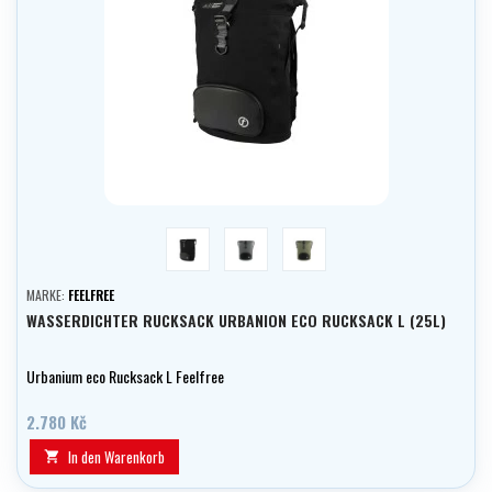
Schwarz
Grau
Olive
MARKE:
FEELFREE
WASSERDICHTER RUCKSACK URBANION ECO RUCKSACK L (25L)
Urbanium eco Rucksack L Feelfree
2.780 Kč
In den Warenkorb
