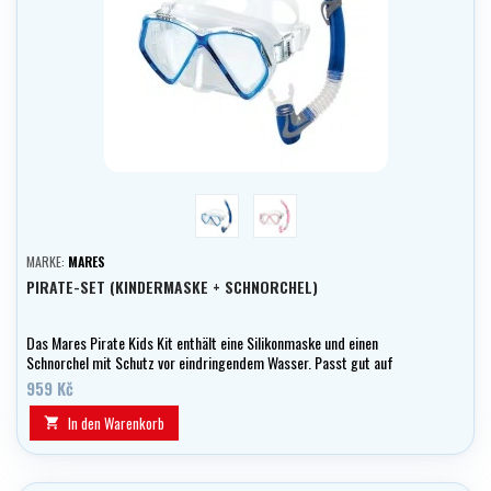
trans/modrá
trans/růžová
MARKE:
MARES
PIRATE-SET (KINDERMASKE + SCHNORCHEL)
Das Mares Pirate Kids Kit enthält eine Silikonmaske und einen
Schnorchel mit Schutz vor eindringendem Wasser. Passt gut auf
kleinere Gesichter und ist ideal für die ersten Schnorchelversuche.
959 Kč
In den Warenkorb
