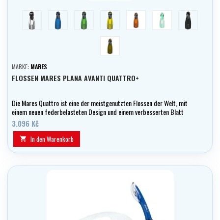
white
modrá
zelená
yellow
oranžová
aqua
černá
olivová
MARKE:
MARES
FLOSSEN MARES PLANA AVANTI QUATTRO+
Die Mares Quattro ist eine der meistgenutzten Flossen der Welt, mit
einem neuen federbelasteten Design und einem verbesserten Blatt
mit höherer Abstoßleistung. Eine Taucherlegende.
3.096 Kč
In den Warenkorb
