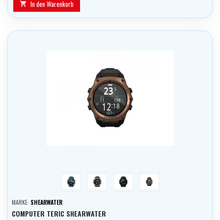
In den Warenkorb

modrá
šedá
černá
bronzová
MARKE:
SHEARWATER
COMPUTER TERIC SHEARWATER