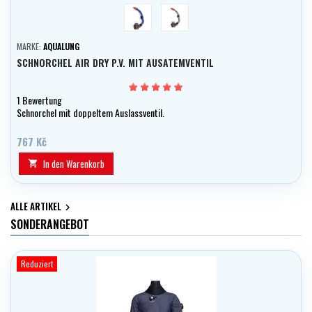
modrá
stříbrná světlá
MARKE:
AQUALUNG
SCHNORCHEL AIR DRY P.V. MIT AUSATEMVENTIL
1 Bewertung
Schnorchel mit doppeltem Auslassventil.
767 Kč
In den Warenkorb

ALLE ARTIKEL

SONDERANGEBOT
Reduziert