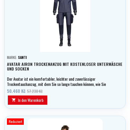
MARKE:
SANTI
AVATAR AIRON TROCKENANZUG MIT KOSTENLOSER UNTERWÄSCHE
UND SOCKEN
Der Avatar ist ein komfortabler, leichter und zuverlässiger
Trockentauchanzug, mit dem Sie so lange tauchen können, wie Sie
wollen, sowohl in den tropischen als auch in den arktischen
50.460 Kč
57.230 Kč
Gewässern unseres Planeten, wo Sie die Unterwasserwelt ohne
Temperaturbeschränkungen erkunden können.
In den Warenkorb

Reduziert