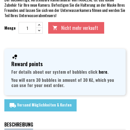
Zubehör für Ihre neue Kamera. Befestigen Sie die Halterung an der Maske Ihres
Freundes und lassen Sie sich von der Unterwasserkamera filmen und werden Sie
Teil Ihres Unterwasserabenteuers!
Nicht mehr verkauft
Menge

Reward points
For details about our system of bubbles click
here
.
You will earn 30 bubbles in amount of 30 Kč, which you
can use for your next order.
Versand Möglichkeiten & Kosten
local_shipping
BESCHREIBUNG