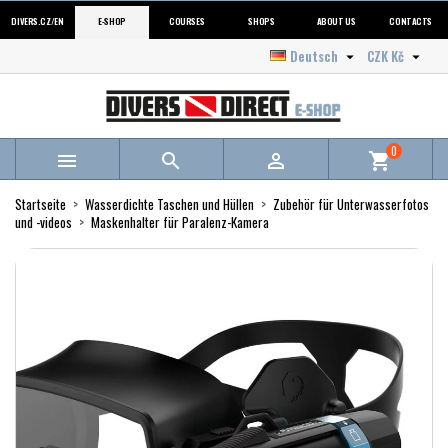
DIVERS.CZ/EN
E-SHOP
COURSES
SHOPS
ABOUT US
CONTACTS
Deutsch
CZK Kč


0



shopping_cart
Startseite
Wasserdichte Taschen und Hüllen
Zubehör für Unterwasserfotos
und -videos
Maskenhalter für Paralenz-Kamera