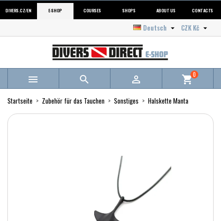
DIVERS.CZ/EN
E-SHOP
COURSES
SHOPS
ABOUT US
CONTACTS
Deutsch
CZK Kč


0



shopping_cart
Startseite
Zubehör für das Tauchen
Sonstiges
Halskette Manta