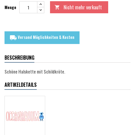
Nicht mehr verkauft
Menge

Versand Möglichkeiten & Kosten
local_shipping
BESCHREIBUNG
Schöne Halskette mit Schildkröte.
ARTIKELDETAILS