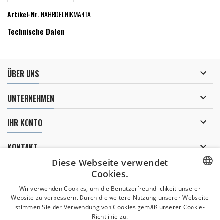
Artikel-Nr.
NAHRDELNIKMANTA
Technische Daten

ÜBER UNS

UNTERNEHMEN

IHR KONTO

KONTAKT
Diese Webseite verwendet
NEWSLETTER
Cookies.
CZECH
Wir verwenden Cookies, um die Benutzerfreundlichkeit unserer
Website zu verbessern. Durch die weitere Nutzung unserer Webseite
CZECH
stimmen Sie der Verwendung von Cookies gemäß unserer Cookie-
Ich erkläre mich mit der
Verarbeitung meiner persönlichen Daten
Richtlinie zu.
einverstanden.
ENGLISH