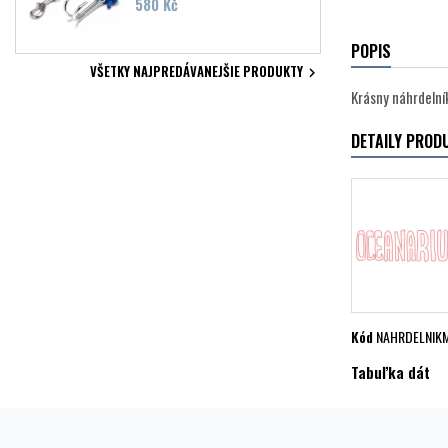
Cena
580 Kč
POPIS
VŠETKY NAJPREDÁVANEJŠIE PRODUKTY

Krásny náhrdelní
DETAILY PROD
Kód
NAHRDELNIK
Tabuľka dát