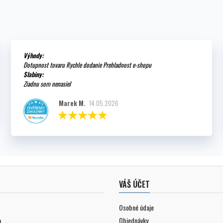
Výhody:
Dotupnost tovaru Rychle dodanie Prehladnost e-shopu
Slabiny:
Ziadnu som nenasiel
Marek M.
14.05.2026
VÁŠ ÚČET
Osobné údaje
a
Objednávky