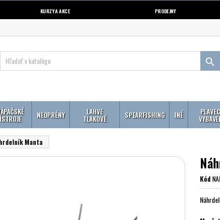
KURZY A AKCE
PRODEJNY

ÁPAČSKÉ
LAHVE
PLAVEC
NEOPRÉNY
SPEARFISHING
INÉ
ÍSTROJE
TLAKOVÉ
VYBAVE
hrdelník Manta
Náh
Kód
NA
Náhrdel