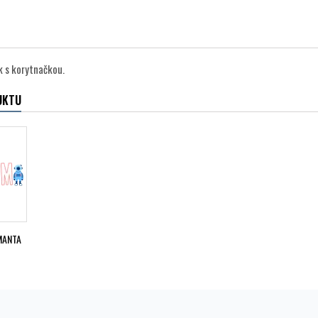
k s korytnačkou.
UKTU
MANTA