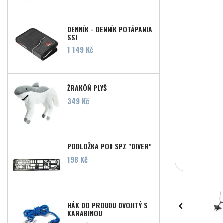
DENNÍK - DENNÍK POTÁPANIA
SSI
Cena
1 149 Kč
ŽRAKÔŇ PLYŠ
Cena
349 Kč
PODLOŽKA POD SPZ "DIVER"
Cena
198 Kč
HÁK DO PROUDU DVOJITÝ S

KARABINOU