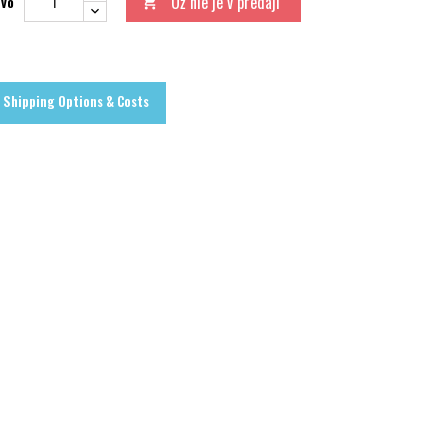
Už nie je v predaji
tvo

Shipping Options & Costs