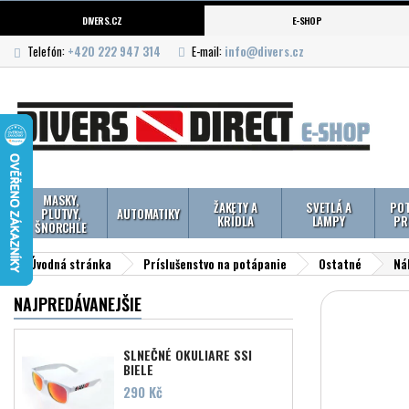
DIVERS.CZ
E-SHOP
Telefón:
+420 222 947 314
E-mail:
info@divers.cz
MASKY,
ŽAKETY A
SVETLÁ A
POT
PLUTVY,
AUTOMATIKY
KRÍDLA
LAMPY
PR
ŠNORCHLE
Úvodná stránka
Príslušenstvo na potápanie
Ostatné
Ná
NAJPREDÁVANEJŠIE
SLNEČNÉ OKULIARE SSI
BIELE
Cena
290 Kč