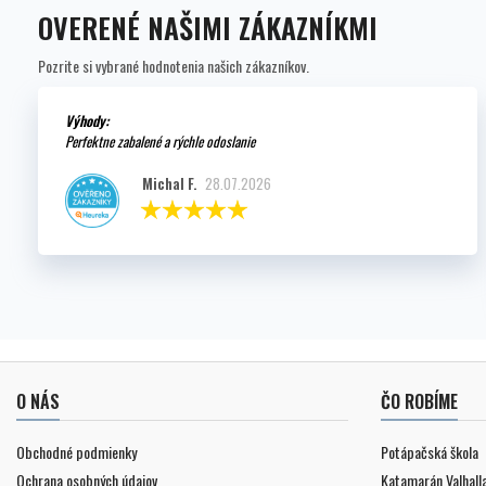
OVERENÉ NAŠIMI ZÁKAZNÍKMI
Pozrite si vybrané hodnotenia našich zákazníkov.
Výhody:
Perfektne zabalené a rýchle odoslanie
Michal F.
28.07.2026
O NÁS
ČO ROBÍME
Obchodné podmienky
Potápačská škola
Ochrana osobných údajov
Katamarán Valhall