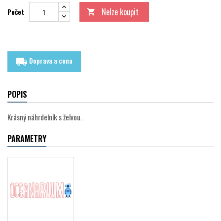
Nelze koupit
Počet

Doprava a cena
local_shipping
POPIS
Krásný náhrdelník s želvou.
PARAMETRY