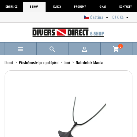
DIVERS.CZ
E-SHOP
KURZY
PRODEJNY
O NÁS
KONTAKTY
Čeština
CZK Kč


0



shopping_cart
Domů
Příslušenství pro potápění
Jiné
Náhrdelník Manta