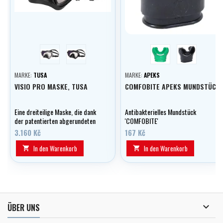
stříbrná
černá
zelená
černá
MARKE:
TUSA
MARKE:
APEKS
VISIO PRO MASKE, TUSA
COMFOBITE APEKS MUNDSTÜCK
Eine dreiteilige Maske, die dank
Antibakterielles Mundstück
der patentierten abgerundeten
'COMFOBITE'
Seitengläser der Maske einen
3.160 Kč
167 Kč
168°-Rundumblick bietet.
In den Warenkorb
In den Warenkorb



ÜBER UNS