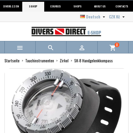
DIVERS.CZ/EN
E-SHOP
COURSES
SHOPS
ABOUT US
CONTACTS
Deutsch
CZK Kč


0



shopping_cart
Startseite
Tauchinstrumenten
Zirkel
SK-8 Handgelenkkompass