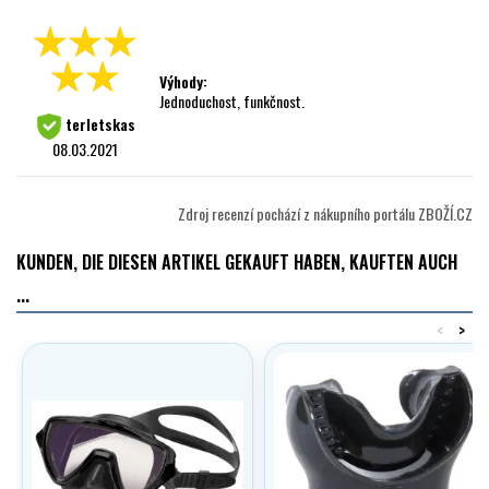
Výhody:
Jednoduchost, funkčnost.
terletskas
08.03.2021
Zdroj recenzí pochází z nákupního portálu ZBOŽÍ.CZ
KUNDEN, DIE DIESEN ARTIKEL GEKAUFT HABEN, KAUFTEN AUCH
...
<
>