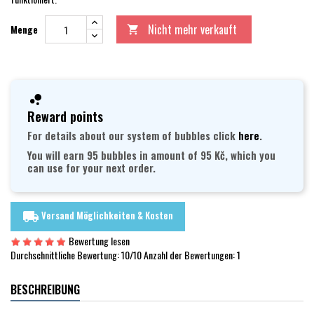
Nicht mehr verkauft
Menge

Reward points
For details about our system of bubbles click
here
.
You will earn 95 bubbles in amount of 95 Kč, which you
can use for your next order.
Versand Möglichkeiten & Kosten
local_shipping
Bewertung lesen
Durchschnittliche Bewertung:
10
/10 Anzahl der Bewertungen:
1
BESCHREIBUNG