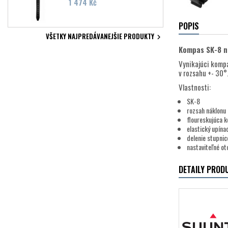
Cena
1 474 Kč
POPIS
VŠETKY NAJPREDÁVANEJŠIE PRODUKTY

Kompas SK-8 n
Vynikajúci komp
v rozsahu +- 30°
Vlastnosti:
SK-8
rozsah náklonu
floureskujúca 
elastický upína
delenie stupnic
nastaviteľné ot
DETAILY PROD