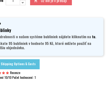
Už nie je v predaji
tvo

blinky
drobnosti o našom systéme bubliniek nájdete kliknutím na
tu
.
skate 95 bubliniek v hodnote 95 Kč, ktoré môžete použiť na
lšiu objednávku.
Shipping Options & Costs
Recenze
ení:
10
/10 Počet hodnocení :
1