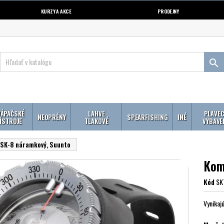
KURZY A AKCE
PRODEJNY

ÁPAČSKÉ
LAHVE
PLAVEC
NEOPRÉNY
SPEARFISHING
INÉ
ÍSTROJE
TLAKOVÉ
VYBAVE
SK-8 náramkový, Suunto
Kom
Kód
SK
Vynikaj