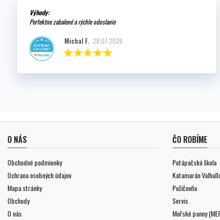
Výhody:
Perfektne zabalené a rýchle odoslanie
Michal F.
28.07.2026
O NÁS
ČO ROBÍME
Obchodné podmienky
Potápačská škola
Ochrana osobných údajov
Katamarán Valhall
Mapa stránky
Požičovňa
Obchody
Servis
O nás
Mořské panny (ME