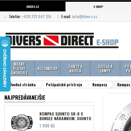
DIVERS.CZ
E-SHOP
Telefón:
+420 222 947 314
E-mail:
info@divers.cz
MASKY,
ŽAKETY A
SVETLÁ A
POT
PLUTVY,
AUTOMATIKY
KRÍDLA
LAMPY
PR
ŠNORCHLE
Úvodná stránka
Potápačské prístroje
Kompasy
Kompas 
NAJPREDÁVANEJŠIE
KOMPAS SUUNTO SK-8 S
BUNGEE NÁRAMKOM, SUUNTO
Cena
1 890 Kč