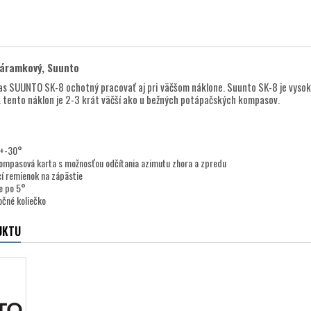
áramkový, Suunto
as SUUNTO SK-8 ochotný pracovať aj pri väčšom náklone. Suunto SK-8 je vyso
. tento náklon je 2-3 krát väčší ako u bežných potápačských kompasov.
 +-30°
kompasová karta s možnosťou odčítania azimutu zhora a zpredu
cí remienok na zápästie
e po 5°
očné koliečko
UKTU