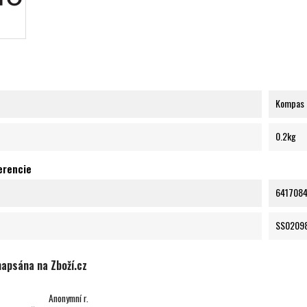
Kompas
0.2kg
erencie
641708
SS0209
napsána na Zboží.cz
Anonymní r.