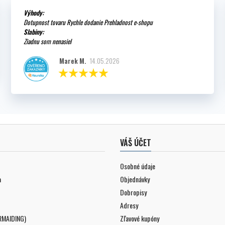
Výhody:
Dotupnost tovaru Rychle dodanie Prehladnost e-shopu
Slabiny:
Ziadnu som nenasiel
Marek M.
14.05.2026
VÁŠ ÚČET
Osobné údaje
a
Objednávky
Dobropisy
Adresy
RMAIDING)
Zľavové kupóny