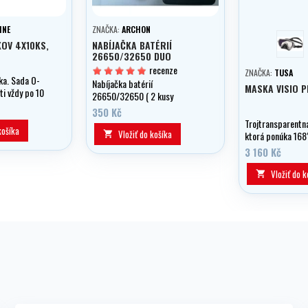
INE
ZNAČKA:
ARCHON
strie
OV 4X10KS,
NABÍJAČKA BATÉRIÍ
26650/32650 DUO
recenze
ZNAČKA:
TUSA
ka. Sada O-
Nabíjačka batérií
MASKA VISIO P
ti vždy po 10
26650/32650 ( 2 kusy
súčasne), s LED indikáciou
350 Kč
nabíjania.
Trojtransparentn
košíka
Vložiť do košíka

ktorá ponúka 168
panoramatický vý
3 160 Kč
patentovaným za
bočným sklám na
Vložiť do k
