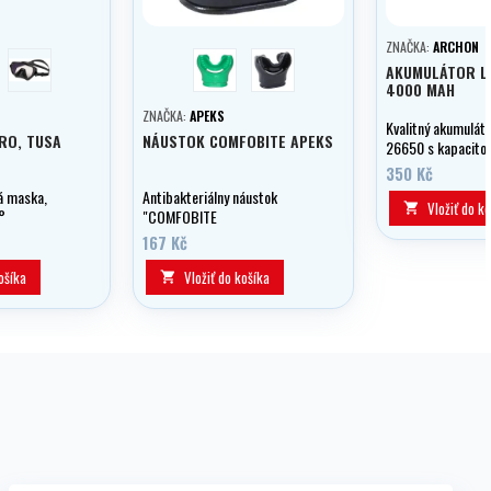
ZNAČKA:
ARCHON
borná
černá
zelená
černá
AKUMULÁTOR LI
4000 MAH
ZNAČKA:
APEKS
Kvalitný akumuláto
RO, TUSA
NÁUSTOK COMFOBITE APEKS
26650 s kapacito
350 Kč
á maska,
Antibakteriálny náustok
Vložiť do k

°
"COMFOBITE
hľad vďaka
167 Kč
obleným
 maske.
ošíka
Vložiť do košíka
