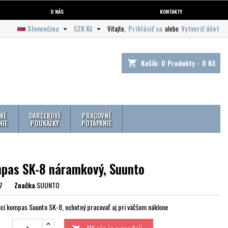
O NÁS
KONTAKTY
Slovenčina
CZK Kč
Vitajte,
Prihlásiť sa
alebo
Vytvoriť účet


Košík:
0
Produkty - 0 Kč
shopping_cart
KÉ
DARČEKOVÉ
PRACOVNÉ
NIE
POUKÁŽKY
POTÁPANIE
pas SK-8 náramkový, Suunto
7
Značka
SUUNTO
úcí kompas Suunto SK-8, ochotný pracovať aj pri väčšom náklone