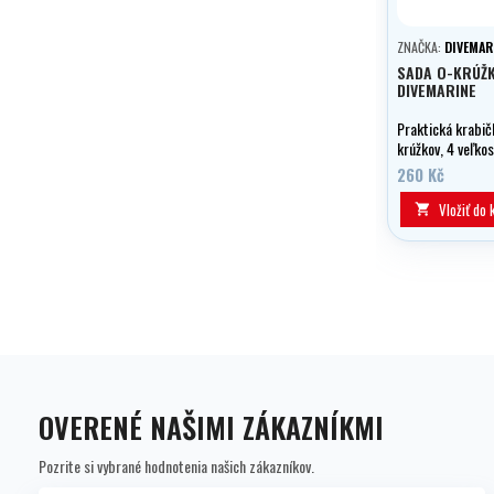
ZNAČKA:
DIVEMAR
SADA O-KRÚŽK
DIVEMARINE
Praktická krabič
krúžkov, 4 veľkos
ks.
260 Kč
Vložiť do 

OVERENÉ NAŠIMI ZÁKAZNÍKMI
Pozrite si vybrané hodnotenia našich zákazníkov.