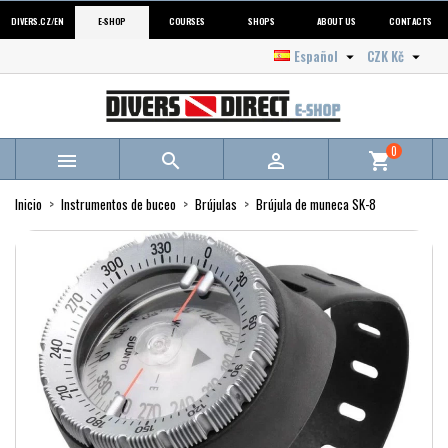
DIVERS.CZ/EN
E-SHOP
COURSES
SHOPS
ABOUT US
CONTACTS
Español
CZK Kč


0



shopping_cart
Inicio
Instrumentos de buceo
Brújulas
Brújula de muneca SK-8