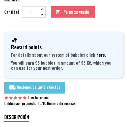
Ya no se vende
Cantidad

Reward points
For details about our system of bubbles click
here
.
You will earn 95 bubbles in amount of 95 Kč, which you
can use for your next order.
Opciones de Envío y Costos
local_shipping
Leer la reseña
Calificación promedio:
10
/10 Número de reseñas:
1
DESCRIPCIÓN