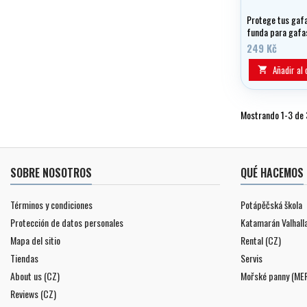
Protege tus gafa
funda para gafas
de Duraprene™.
249 Kč
Añadir al 

Mostrando 1-3 de 3
SOBRE NOSOTROS
QUÉ HACEMOS
Términos y condiciones
Potápěčská škola
Protección de datos personales
Katamarán Valhall
Mapa del sitio
Rental (CZ)
Tiendas
Servis
About us (CZ)
Mořské panny (ME
Reviews (CZ)