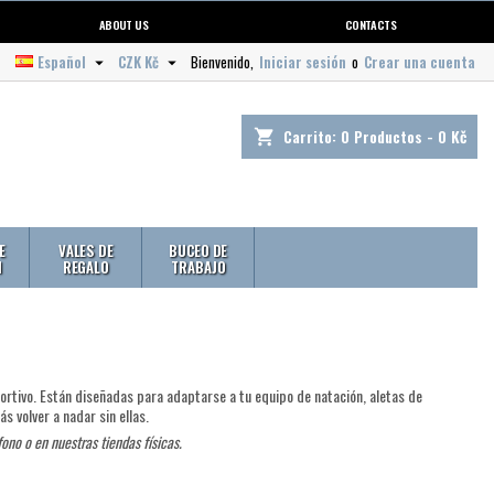
ABOUT US
CONTACTS
Español
CZK Kč
Bienvenido,
Iniciar sesión
o
Crear una cuenta


Carrito:
0
Productos - 0 Kč
shopping_cart
E
VALES DE
BUCEO DE
N
REGALO
TRABAJO
ortivo. Están diseñadas para adaptarse a tu equipo de natación, aletas de
ás volver a nadar sin ellas.
ono o en nuestras tiendas físicas.