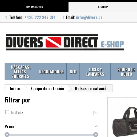
DIVERS.CZ/EN
E-SHOP
Teléfono:
+420 222 947 314
Email:
info@divers.cz
MÁSCARAS,
LUCES Y
EQUIPO DE
ALETAS,
REGULADORES
BCD
LAMPARAS
BUCEO
SNORKELS
Inicio
Equipo de natación
Bolsas de natación
Filtrar por
In stock
2
Price