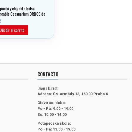
pacta y elegante bolsa
eable Oceanarium DRB09 de
s con motivos de animales
č
s es ideal para proteger los
os objetos de valor durante
Añadir al carrito
ividades acuáticas. Fabricada
ro nailon 70D con costuras
elladas para una máxima
ncia al agua.
CONTACTO
Divers Direct
Adresa:
Čs. armády 13, 160 00 Praha 6
Otevírací doba:
Po - Pá: 9.00 - 19.00
So: 10.00 - 14.00
Potápěčská škola:
Po - Pá: 11.00 - 19.00