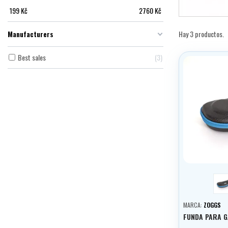
199
Kč
2760
Kč
Manufacturers
Hay 3 productos.
Best sales
3
m
MARCA:
ZOGGS
FUNDA PARA G