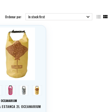


Ordenar por:
In stock first

lená
růžová
šedá
béžová
:
OCEANARIUM
A ESTANCA 2L OCEANARIUM