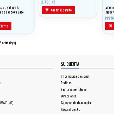
2.760 Kč
s de sol con la
La com
Añadir al carrito

 de sol Zogs Elite
imperm
2 litro
199 K
marino
pequen
carrito

las act
en lige
termos
 artículo(s)
resiste
SU CUENTA
Información personal
a
Pedidos
Facturas por abono
Direcciones
RMAIDING)
Cupones de descuento
Reward points