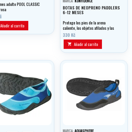
MARCA:
KONFIDENCE
ines adulto POOL CLASSIC
BOTAS DE NEOPRENO PADDLERS
rosa
6-12 MESES
č
Protege los pies de la arena
Añadir al carrito
caliente, los objetos afilados y las
infecciones.
330 Kč
Añadir al carrito

MARCA:
AQUASPHERE