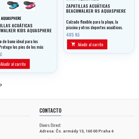
modrá
růžová
ZAPATILLAS ACUÁTICAS
BEACHWALKER RS AQUASPHERE
:
AQUASPHERE
Calzado flexible para la playa, la
ILLAS ACUÁTICAS
piscina y otros deportes acuáticos.
HWALKER KIDS AQUASPHERE
485 Kč
o de bano ideal para los
Añadir al carrito

Protege los pies de los más
os cuando juegan en la playa
č
 agua cuando nadan.
Añadir al carrito

CONTACTO
Divers Direct
Adresa:
Čs. armády 13, 160 00 Praha 6