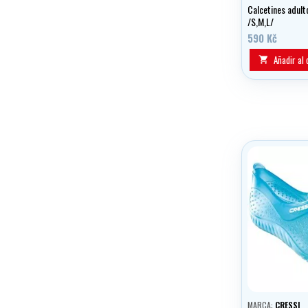
Calcetines adul
/S,M,L/
590 Kč
Añadir al 

MARCA:
CRESSI