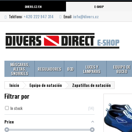
DIVERS.CZ/EN
E-SHOP
Teléfono:
+420 222 947 314
Email:
info@divers.cz
MÁSCARAS,
LUCES Y
EQUIPO DE
ALETAS,
REGULADORES
BCD
LAMPARAS
BUCEO
SNORKELS
Inicio
Equipo de natación
Zapatillas de natación
Filtrar por
In stock
14
Price