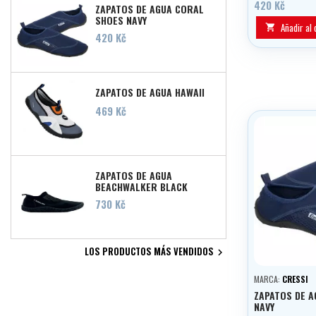
420 Kč
ZAPATOS DE AGUA CORAL
SHOES NAVY
Añadir al 

Precio
420 Kč
ZAPATOS DE AGUA HAWAII
Precio
469 Kč
ZAPATOS DE AGUA
BEACHWALKER BLACK
Precio
730 Kč
LOS PRODUCTOS MÁS VENDIDOS

MARCA:
CRESSI
ZAPATOS DE A
NAVY