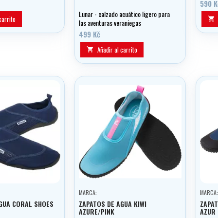
590 K
Lunar - calzado acuático ligero para
carrito

las aventuras veraniegas
499 Kč
Añadir al carrito

MARCA:
MARCA:
GUA CORAL SHOES
ZAPATOS DE AGUA KIWI
ZAPAT
AZURE/PINK
AZUR