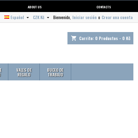
ABOUT US
CONTACTS
Español
CZK Kč
Bienvenido,
Iniciar sesión
o
Crear una cuenta


Carrito:
0
Productos - 0 Kč
shopping_cart
E
VALES DE
BUCEO DE
N
REGALO
TRABAJO