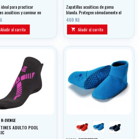
 ideal para practicar
Zapatillas acuáticas de goma
es acuáticos y caminar en
blanda. Protegen cómodamente el
os húmedos, junto al mar y en
pie contra lesiones. Los zapatos se
č
460 Kč
a
secan en pocos minutos después de
su uso.
Añadir al carrito
Añadir al carrito

:
R-EVENGE
červená
sv.modrá
tm.modrá
TINES ADULTO POOL
IC