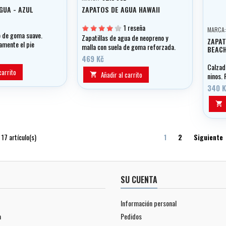
GUA - AZUL
ZAPATOS DE AGUA HAWAII
1 reseña
MARCA
o de goma suave.
Zapatillas de agua de neopreno y
ZAPAT
mente el pie
malla con suela de goma reforzada.
BEAC
es. Las botas se
469 Kč
minutos después de
Calzad
carrito
Añadir al carrito

ninos. 
pequen
340 K
y en el

17 artículo(s)
1
2
Siguiente
SU CUENTA
Información personal
a
Pedidos