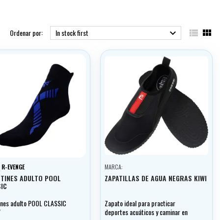


Ordenar por:
In stock first

:
R-EVENGE
MARCA:
TINES ADULTO POOL
ZAPATILLAS DE AGUA NEGRAS KIWI
IC
ines adulto POOL CLASSIC
Zapato ideal para practicar
/
deportes acuáticos y caminar en