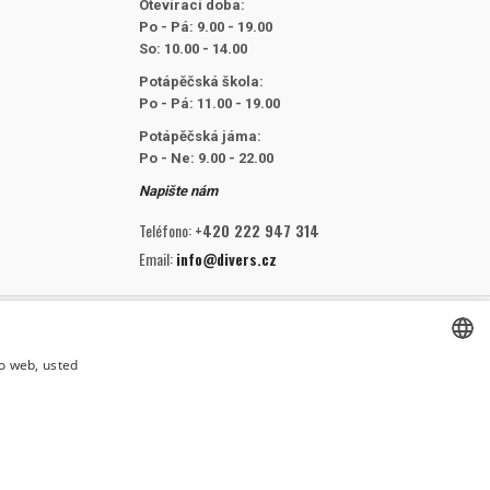
Otevírací doba:
Po - Pá: 9.00 - 19.00
So: 10.00 - 14.00
Potápěčská škola:
Po - Pá: 11.00 - 19.00
Potápěčská jáma:
Po - Ne: 9.00 - 22.00
Napište nám
Teléfono:
+420 222 947 314
Email:
info@divers.cz
SÍGUENOS
io web, usted
CZECH
CZECH
ENGLISH