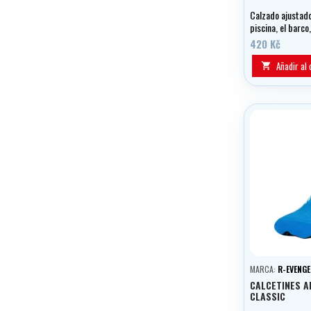
Calzado ajustado
piscina, el barco,
420 Kč
Añadir al 

MARCA:
R-EVENGE
CALCETINES A
CLASSIC