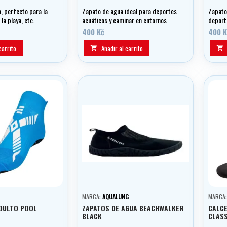
, perfecto para la
Zapato de agua ideal para deportes
Zapato
 la playa, etc.
acuáticos y caminar en entornos
deport
húmedos, junto al mar y en la playa
entorn
400 Kč
400 K
la play
carrito
Añadir al carrito


MARCA:
AQUALUNG
MARCA
DULTO POOL
ZAPATOS DE AGUA BEACHWALKER
CALCE
BLACK
CLASS