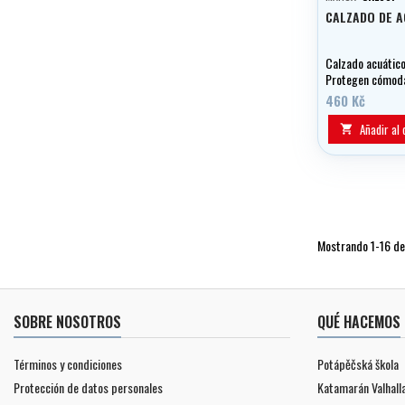
CALZADO DE A
Calzado acuátic
Protegen cómoda
contra las lesion
460 Kč
secan en pocos 
su uso.
Añadir al 

Mostrando 1-16 de 
SOBRE NOSOTROS
QUÉ HACEMOS
Términos y condiciones
Potápěčská škola
Protección de datos personales
Katamarán Valhall