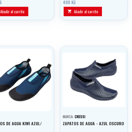
entornos húmedos, junto al mar y en
č
400 Kč
la playa
Añadir al carrito
Añadir al carrito

MARCA:
CRESSI
OS DE AGUA KIWI AZUL/
ZAPATOS DE AGUA - AZUL OSCURO