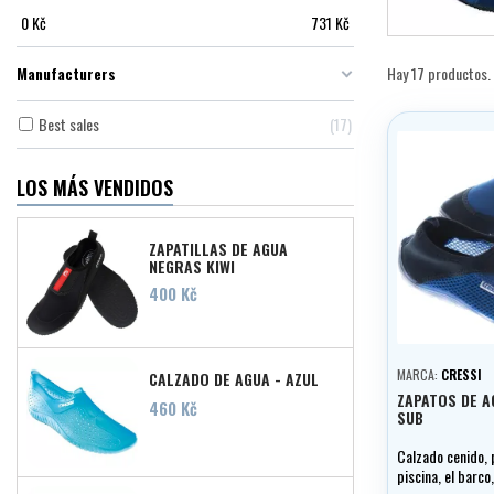
0
Kč
731
Kč
Manufacturers
Hay 17 productos.
Best sales
17
LOS MÁS VENDIDOS
ZAPATILLAS DE AGUA
NEGRAS KIWI
Precio
400 Kč
MARCA:
CRESSI
CALZADO DE AGUA - AZUL
ZAPATOS DE A
Precio
460 Kč
SUB
Calzado cenido, 
piscina, el barco,