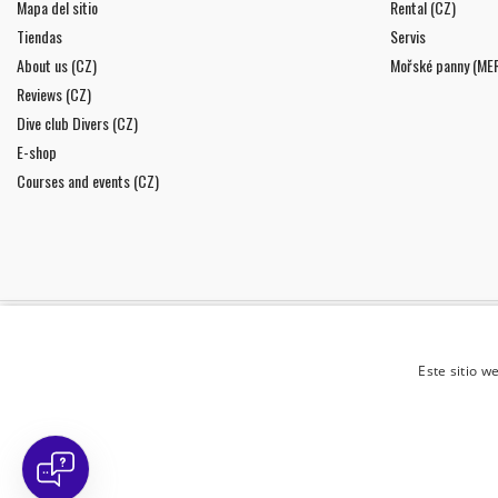
Mapa del sitio
Rental (CZ)
Tiendas
Servis
About us (CZ)
Mořské panny (ME
Reviews (CZ)
Dive club Divers (CZ)
E-shop
Courses and events (CZ)
BOLETÍN
Este sitio w
Doy mi consentimiento para
el tratamiento de mis datos
personales
.