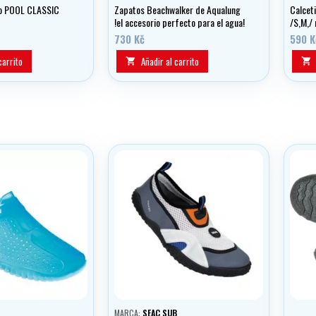
to POOL CLASSIC
Zapatos Beachwalker de Aqualung
Calcet
!el accesorio perfecto para el agua!
/S,M,/ 
730 Kč
590 K
carrito
Añadir al carrito


MARCA:
SEAC SUB