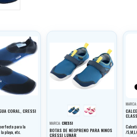
MARCA
modrá
růžová
GUA CORAL, CRESSI
CALCE
CLASS
MARCA:
CRESSI
perfecto para la
Calcet
BOTAS DE NEOPRENO PARA NINOS
 la playa, etc.
/S,M,L
CRESSI LUNAR