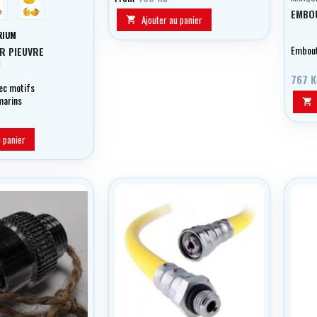
au choix 0,50 - 2,10 m, noir.
EMBO
Ajouter au panier

RIUM
Embout
R PIEUVRE
M
767 K
ec motifs
marins

u panier