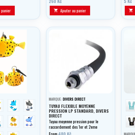
260 Kč
5 Kč
u panier
Ajouter au panier


MARQUE:
DIVERS DIRECT
oxfish
Eagle
Hammerhead
m
TUYAU FLEXIBLE MOYENNE
PRESSION LP STANDARD, DIVERS
DIRECT
ola
Puffer
Whaleshark
če
Tuyau moyenne pression pour le
raccordement des 1er et 2eme
étages d'automatisation, longueur
From
480 Kč
urtle
Medusa
MARQU