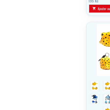
195 Kč
équipement.
Ajouter a

seahorse
B
Humpback
M
T