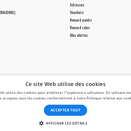
Adresses
RMAIDING)
Vouchers
Reward points
Reward rules
Mes alertes
Ce site Web utilise des cookies
eb utilise des cookies pour améliorer l"expérience utilisateur. En utilisant no
es données
s acceptez tous les cookies conformément à notre Politique relative aux cook
ACCEPTER TOUT
Tous les prix sont TTC
AFFICHER LES DÉTAILS
© Copyright 2026 Divers Direct Praha. Tous droits réservés.