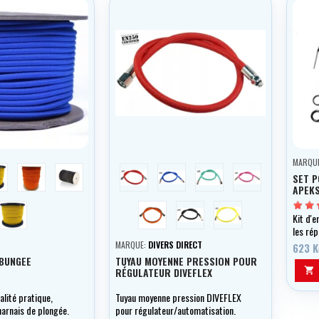
MARQU
ellow
oranžová
černá
červená
modrá
zelená
růžová
SET 
APEK
žlutá
oranžová
černá
žlutá
Kit d'
les ré
régulat
S
MARQUE:
DIVERS DIRECT
623 K
BUNGEE
TUYAU MOYENNE PRESSION POUR
RÉGULATEUR DIVEFLEX

lité pratique,
Tuyau moyenne pression DIVEFLEX
harnais de plongée.
pour régulateur/automatisation.