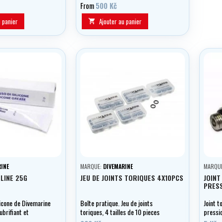
Disponible en noir, bleu, vert, rouge,
From
500 Kč
jaune et rose.
u panier
Ajouter au panier

INE
MARQUE:
DIVEMARINE
MARQU
ELINE 25G
JEU DE JOINTS TORIQUES 4X10PCS
JOINT
PRES
licone de Divemarine
Boîte pratique. Jeu de joints
Joint 
ubrifiant et
toriques, 4 tailles de 10 pieces
pressi
r votre
chacune.