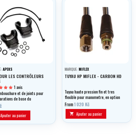
E:
APEKS
MARQUE:
MIFLEX
POUR LES CONTRÔLEURS
TUYAU HP MIFLEX - CARBON HD
S
1 avis
Tuyau haute pression fin et tres
embouchure et de joints pour
flexible pour manometre, en option
parations de base du
en longueurs de 0,15 a 1,20 m.
eur.
From
1 020 Kč
č
Ajouter au panier

Ajouter au panier