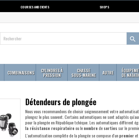
COURSES AND EVENTS
SHOPS

CYLINDRES À
CHASSE
ÉQUIPEME
COMBINAISONS
AUTRE
PRESSION
SOUS-MARINE
DE NATAT
Détendeurs de plongée
Nous vous recommandons de choisir soigneusement votre automatisati
plongez le plus souvent. Certains automatiques ne sont adaptés qu'aux 
pour la plongée en République tchèque. Les automatiques diffèrent é
la résistance respiratoire
ou le
nombre
de
sorties
sur le premi
L'automatisation complète de la plongée se compose d'un
premier
et