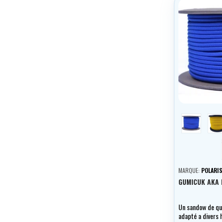
modrá
y
MARQUE:
POLARI
GUMICUK AKA 
Un sandow de qua
adapté a divers 