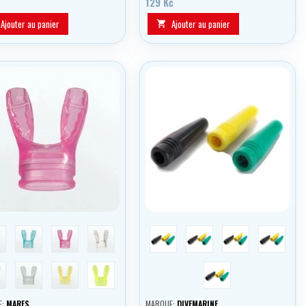
129 Kč
veste ou a l'aile.
Ajouter au panier
Ajouter au panier

odrá
zelená
růžová
transparentní
červená
modrá
zelená
yellow
rná
bílá
žlutá
žlutá neon
black
E:
MARES
MARQUE:
DIVEMARINE