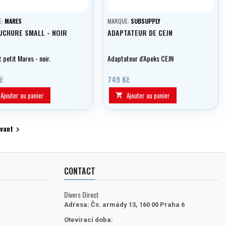
E:
MARES
MARQUE:
SUBSUPPLY
CHURE SMALL - NOIR
ADAPTATEUR DE CEJN
petit Mares - noir.
Adaptateur d'Apeks CEJN
č
749 Kč
Ajouter au panier
Ajouter au panier

ivant

CONTACT
Divers Direct
Adresa:
Čs. armády 13, 160 00 Praha 6
Otevírací doba: