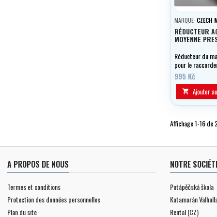
MARQUE:
CZECH 
RÉDUCTEUR A
MOYENNE PRE
Réducteur du ma
pour le raccorde
standard
995 Kč
Ajouter a

Affichage 1-16 de 
A PROPOS DE NOUS
NOTRE SOCIÉT
Termes et conditions
Potápěčská škola
Protection des données personnelles
Katamarán Valhall
Plan du site
Rental (CZ)