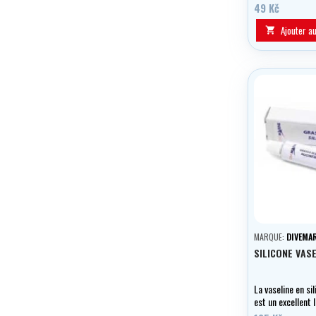
49 Kč
Ajouter a

MARQUE:
DIVEMAR
SILICONE VAS
La vaseline en si
est un excellent l
conservateur pou