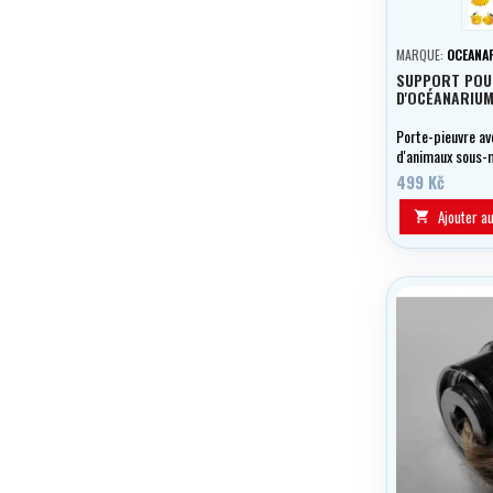
MARQUE:
OCEANA
SUPPORT POU
D'OCÉANARIU
Porte-pieuvre av
d'animaux sous-
499 Kč
Ajouter a
