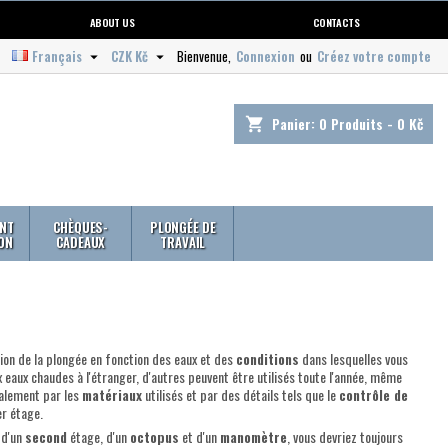
ABOUT US
CONTACTS
Français
CZK Kč
Bienvenue,
Connexion
ou
Créez votre compte


Panier:
0
Produits - 0 Kč
shopping_cart
NT
CHÈQUES-
PLONGÉE DE
ION
CADEAUX
TRAVAIL
on de la plongée en fonction des eaux et des
conditions
dans lesquelles vous
eaux chaudes à l'étranger, d'autres peuvent être utilisés toute l'année, même
galement par les
matériaux
utilisés et par des détails tels que le
contrôle de
er étage.
 d'un
second
étage, d'un
octopus
et d'un
manomètre
, vous devriez toujours