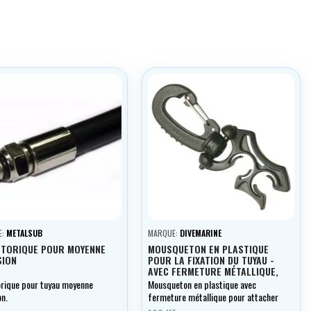
E:
METALSUB
MARQUE:
DIVEMARINE
 TORIQUE POUR MOYENNE
MOUSQUETON EN PLASTIQUE
SION
POUR LA FIXATION DU TUYAU -
AVEC FERMETURE MÉTALLIQUE,
DIVEMARINE/SOPRAS
torique pour tuyau moyenne
Mousqueton en plastique avec
on.
fermeture métallique pour attacher
le poulpe, le manometre etc. a la