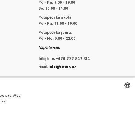
Po - Pá: 9.00 - 19.00
So: 10.00 - 14.00
Potápěčská škola:
Po - Pá: 11.00 - 19.00
Potápěčská jáma:
Po - Ne: 9.00 - 22.00
Napište nám
Téléphone:
+420 222 947 314
Email:
info@divers.cz
NOUS SUIVRE
tre site Web,
ies.
CZECH
CZECH
ENGLISH
SLOVAK