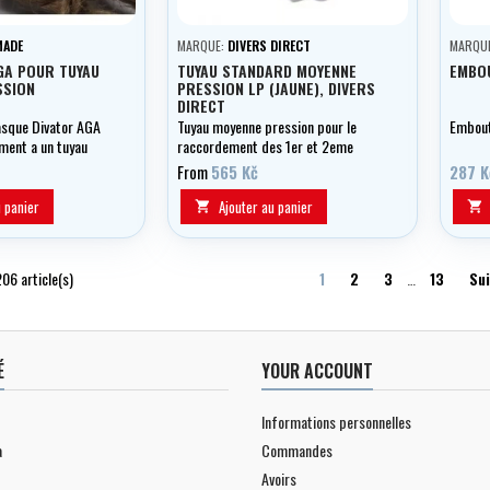
MADE
MARQUE:
DIVERS DIRECT
MARQU
GA POUR TUYAU
TUYAU STANDARD MOYENNE
EMBOU
SSION
PRESSION LP (JAUNE), DIVERS
DIRECT
sque Divator AGA
Tuyau moyenne pression pour le
Embout 
ment a un tuyau
raccordement des 1er et 2eme
étages d'automatisation, longueur
From
565 Kč
287 K
au choix 0,90 - 2,10 m, jaune.
u panier
Ajouter au panier


206 article(s)
1
2
3
…
13
Su
É
YOUR ACCOUNT
Informations personnelles
a
Commandes
Avoirs