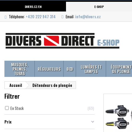
DIVERS.CZ/EN
E-SHOP
Téléphone:
+420 222 947 314
Email:
info@divers.cz
MASQUES,
LUMIÈRES ET
ÉQUIPEMENT
PALMES,
RÉGULATEURS
BCD
LAMPES
DE PLONGÉ
TUBAS
Accueil
Détendeurs de plongée
Filtrer
En Stock
69
Prix