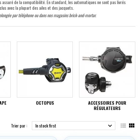
s assuré de la compatibilité. En standard, les automatiques ne sont pas livrés
nclus avec la plupart des ailes et des jacquets.
 plongée
par téléphone ou dans nos magasins brick-and-mortar.
APE
OCTOPUS
ACCESSOIRES POUR
RÉGULATEURS


Trier par :
In stock first
