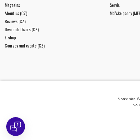
Magasins
Servis
About us (CZ)
Mořské panny (ME
Reviews (CZ)
Dive club Divers (CZ)
E-shop
Courses and events (CZ)
LETTRE D'INFORMATIONS
Notre site W
Je donne mon consentement au
traitement de m
vou
personnelles.