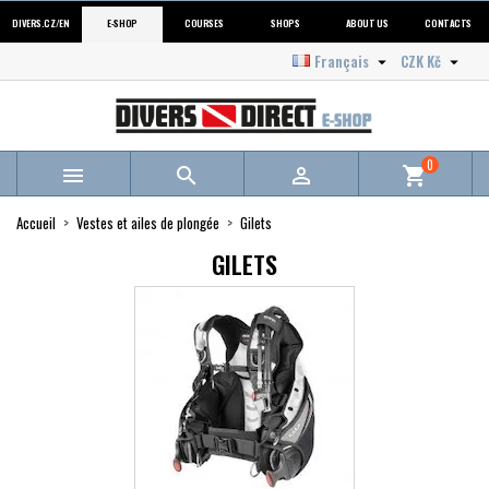
DIVERS.CZ/EN
E-SHOP
COURSES
SHOPS
ABOUT US
CONTACTS
Français
CZK Kč


0



shopping_cart
Accueil
Vestes et ailes de plongée
Gilets
GILETS