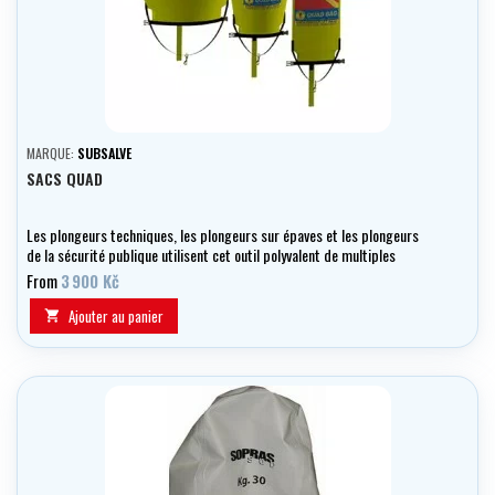
MARQUE:
SUBSALVE
SACS QUAD
Les plongeurs techniques, les plongeurs sur épaves et les plongeurs
de la sécurité publique utilisent cet outil polyvalent de multiples
façons, notamment pour récupérer des objets ou comme sac sec
From
3 900 Kč
pour stocker et protéger des objets de valeur ou des effets
personnels.
Ajouter au panier
