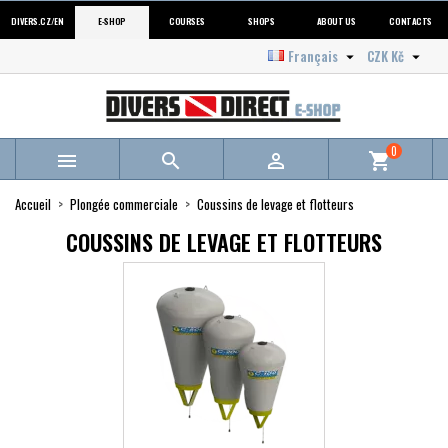
DIVERS.CZ/EN
E-SHOP
COURSES
SHOPS
ABOUT US
CONTACTS
Français
CZK Kč


0



shopping_cart
Accueil
Plongée commerciale
Coussins de levage et flotteurs
COUSSINS DE LEVAGE ET FLOTTEURS