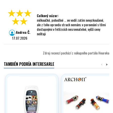
Celkový názor:
měkoučké, pohodlné ... ve vodě zatím nevyzkoušené,
ale z toho opravdu strach nemám; v porovnání s těmi
dostupnými v řetězcích nesrovnatelné, vyšší ceny
Andrea Č.
nelituji
17.07.2026
Zdroj recenzí pochází z nákupního portálu Heureka
TAMBIÉN PODRÍA INTERESARLE
<
>