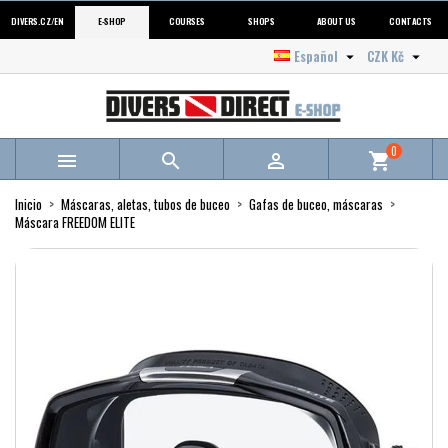
DIVERS.CZ/EN
E-SHOP
COURSES
SHOPS
ABOUT US
CONTACTS
Español
CZK Kč


0



shopping_cart
Inicio
Máscaras, aletas, tubos de buceo
Gafas de buceo, máscaras
Máscara FREEDOM ELITE