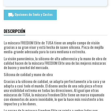
Opciones de Envío y Costos
local_shipping
DESCRIPCIÓN
La máscara FREEDOM Elite de TUSA tiene un amplio campo de visión
gracias a su gran visor y está hecha de suave silicona. Pieza de mejilla
media-grande adecuada para la cara mediana o estrecha.
La visión panorámica, la silicona de alta adherencia y la mano de obra de
calidad hacen de la máscara FREEDOM Elite una de las mejores máscaras
de buceo y snorkel del mercado.
Silicona de calidad y mano de obra
Gracias a la silicona de calidad, se adapta perfectamente a la cara y se
adapta a casi todo el mundo. El diseno ancho de una sola pieza ofrece
una visibilidad extrema en todas las direcciones. Al igual que otras
máscaras de TUSA, la máscara Freedom Elite tiene un marco espumado
con elementos de acero inoxidable, lo que la hace más resistente a los
impactos y a los danos.
La correa de la máscara Freedom Elite se sujeta a ambos lados con