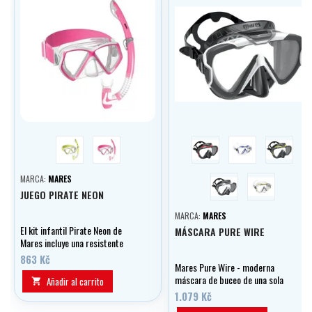
yellow
růžová
černá/červená
trans./modrá
černá/žl
černá/bílá
trans./žlutá
MARCA:
MARES
JUEGO PIRATE NEON
MARCA:
MARES
El kit infantil Pirate Neon de
MÁSCARA PURE WIRE
Mares incluye una resistente
máscara de silicona con un
863 Kč
Mares Pure Wire - moderna
amplio campo de visión y un tubo
máscara de buceo de una sola
con un sistema de solapa
Añadir al carrito

pieza con montura
superior contra las olas y hebillas
1.079 Kč
intercambiable, suave junta de
laterales para facilitar el ajuste,