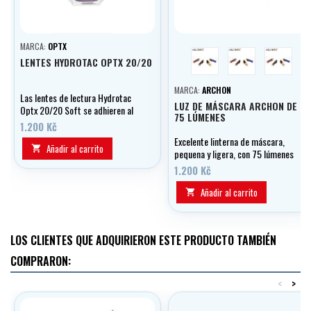
MARCA:
OPTX
červená
modrá
black
LENTES HYDROTAC OPTX 20/20
MARCA:
ARCHON
Las lentes de lectura Hydrotac
LUZ DE MÁSCARA ARCHON DE
Optx 20/20 Soft se adhieren al
75 LÚMENES
cristal por su propia adherencia.
1.200 Kč
También puede utilizarse en
Excelente linterna de máscara,
máscaras de buceo, gafas de
Añadir al carrito

pequena y ligera, con 75 lúmenes
sol, etc.
de potencia y fijación de la correa
1.200 Kč
de la máscara.
Añadir al carrito

LOS CLIENTES QUE ADQUIRIERON ESTE PRODUCTO TAMBIÉN
COMPRARON:
<
>