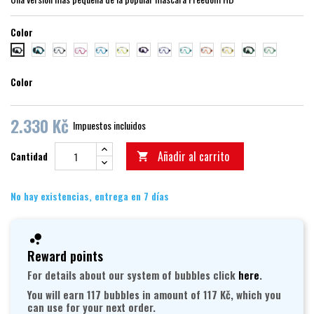
Color
černá/zelená
trans/černá
trans/růžová
trans/modrá
trans/žlutá
černá/fialová
trans/tmavě modrá
trans/zelená
trans/oranžová
trans/zlatá
černá/světle zelená
trans/světle 
černá/černá
Color
2.330 Kč
Impuestos incluidos
Añadir al carrito
Cantidad

No hay existencias, entrega en 7 días
Reward points
For details about our system of bubbles click
here
.
You will earn 117 bubbles in amount of 117 Kč, which you
can use for your next order.