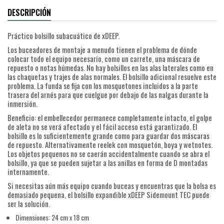
DESCRIPCIÓN
Práctico bolsillo subacuático de xDEEP.
Los buceadores de montaje a menudo tienen el problema de dónde
colocar todo el equipo necesario, como un carrete, una máscara de
repuesto o notas húmedas. No hay bolsillos en las alas laterales como en
las chaquetas y trajes de alas normales. El bolsillo adicional resuelve este
problema. La funda se fija con los mosquetones incluidos a la parte
trasera del arnés para que cuelgue por debajo de las nalgas durante la
inmersión.
Beneficio: el embellecedor permanece completamente intacto, el golpe
de aleta no se verá afectado y el fácil acceso está garantizado. El
bolsillo es lo suficientemente grande como para guardar dos máscaras
de repuesto. Alternativamente reelek con mosquetón, boya y wetnotes.
Los objetos pequenos no se caerán accidentalmente cuando se abra el
bolsillo, ya que se pueden sujetar a las anillas en forma de D montadas
internamente.
Si necesitas aún más equipo cuando buceas y encuentras que la bolsa es
demasiado pequena, el bolsillo expandible xDEEP Sidemount TEC puede
ser la solución.
Dimensiones: 24 cm x 18 cm