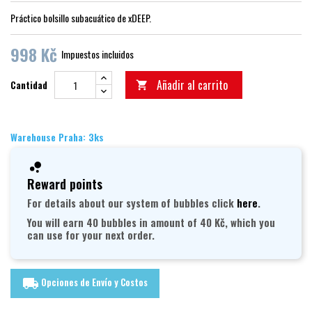
Práctico bolsillo subacuático de xDEEP.
998 Kč
Impuestos incluidos
Añadir al carrito
Cantidad

Warehouse Praha: 3ks
Reward points
For details about our system of bubbles click
here
.
You will earn 40 bubbles in amount of 40 Kč, which you
can use for your next order.
Opciones de Envío y Costos
local_shipping