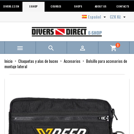
DIVERS.CZ/EN
E-SHOP
COURSES
SHOPS
ABOUT US
CONTACTS
Español
CZK Kč


0



shopping_cart
Inicio
Chaquetas y alas de buceo
Accesorios
Bolsillo para accesorios de
montaje lateral