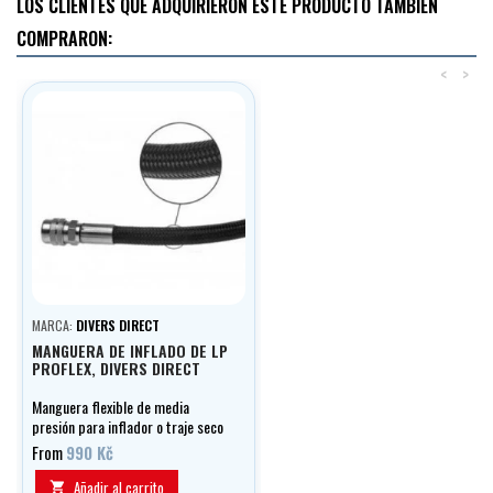
LOS CLIENTES QUE ADQUIRIERON ESTE PRODUCTO TAMBIÉN
COMPRARON:
<
>
MARCA:
DIVERS DIRECT
MANGUERA DE INFLADO DE LP
PROFLEX, DIVERS DIRECT
Manguera flexible de media
presión para inflador o traje seco
con doble trenza exterior,
From
990 Kč
opcionalmente en longitudes de
0,20 a 1,00 m.
Añadir al carrito
