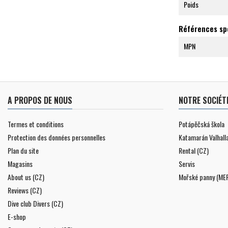
Poids
Références sp
MPN
A PROPOS DE NOUS
NOTRE SOCIÉT
Termes et conditions
Potápěčská škola
Protection des données personnelles
Katamarán Valhall
Plan du site
Rental (CZ)
Magasins
Servis
About us (CZ)
Mořské panny (ME
Reviews (CZ)
Dive club Divers (CZ)
E-shop