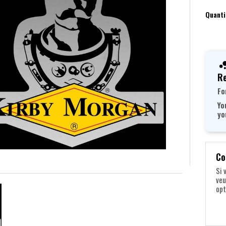
Quanti
Re
Fo
Yo
yo
Co
Si 
veu
opt