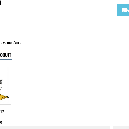
local_shipping
e vanne d'arret
RODUIT
212
ue