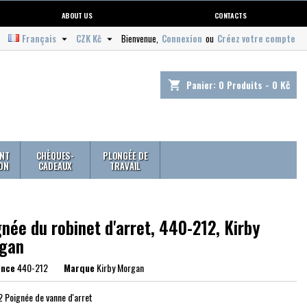
ABOUT US
CONTACTS
Français
CZK Kč
Bienvenue,
Connexion
ou
Créez votre compte


Panier:
0
Produits - 0 Kč
shopping_cart
NT
CHÈQUES-
PLONGÉE DE
ION
CADEAUX
TRAVAIL
née du robinet d'arret, 440-212, Kirby
gan
ence
440-212
Marque
Kirby Morgan
 Poignée de vanne d'arret