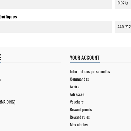
0.02kg
écifiques
440-212
É
YOUR ACCOUNT
Informations personnelles
a
Commandes
Avoirs
Adresses
RMAIDING)
Vouchers
Reward points
Reward rules
Mes alertes