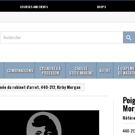
COURSES AND EVENTS
SHOPS

CYLINDRES À
CHASSE
ÉQUIPEME
COMBINAISONS
AUTRE
PRESSION
SOUS-MARINE
DE NATAT
née du robinet d'arret, 440-212, Kirby Morgan
Poig
Mor
Référ
440-212