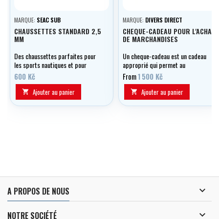
MARQUE:
SEAC SUB
MARQUE:
DIVERS DIRECT
CHAUSSETTES STANDARD 2,5
CHEQUE-CADEAU POUR L'ACHAT
MM
DE MARCHANDISES
Des chaussettes parfaites pour
Un cheque-cadeau est un cadeau
les sports nautiques et pour
approprié qui permet au
profiter de la piscine ou marcher
destinataire de choisir l'objet qui
600 Kč
From
1 500 Kč
sur le sable.
lui fera le plus plaisir parmi
l'offre de notre magasin. Il est
Ajouter au panier
Ajouter au panier


possible d'inscrire votre propre
dédicace sur le certificat, qui est
valable pendant un an.

A PROPOS DE NOUS

NOTRE SOCIÉTÉ