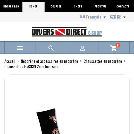
DIVERS.CZ/EN
E-SHOP
COURSES
SHOPS
ABOUT US
CONTACTS
Français
CZK Kč


0



shopping_cart
Accueil
Néoprène et accessoires en néoprène
Chaussettes en néoprène
Chaussettes ELASKIN 2mm Imersion