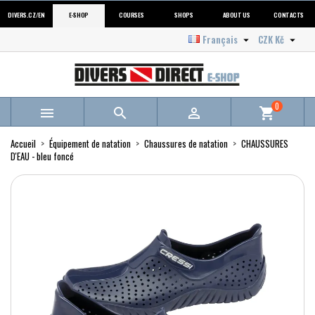
DIVERS.CZ/EN
E-SHOP
COURSES
SHOPS
ABOUT US
CONTACTS
Français
CZK Kč


0



shopping_cart
Accueil
Équipement de natation
Chaussures de natation
CHAUSSURES
D'EAU - bleu foncé