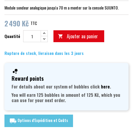
Module sondeur analogique jusqu'a 70 m a monter sur la console SUUNTO.
2 490 Kč
TTC
Ajouter au panier
Quantité

Rupture de stock, livraison dans les 3 jours
Reward points
For details about our system of bubbles click
here
.
You will earn 125 bubbles in amount of 125 Kč, which you
can use for your next order.
Options d'Expédition et Coûts
local_shipping