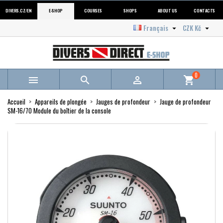
DIVERS.CZ/EN
E-SHOP
COURSES
SHOPS
ABOUT US
CONTACTS
Français
CZK Kč


0



shopping_cart
Accueil
Appareils de plongée
Jauges de profondeur
Jauge de profondeur
SM-16/70 Module du boîtier de la console