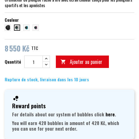
sportifs et les apnéistes
Couleur
černá/černá
Aqua Blue
Wildberry
bílá
8 550 Kč
TTC
Ajouter au panier
Quantité

Rupture de stock, livraison dans les 10 jours
Reward points
For details about our system of bubbles click
here
.
You will earn 428 bubbles in amount of 428 Kč, which
you can use for your next order.