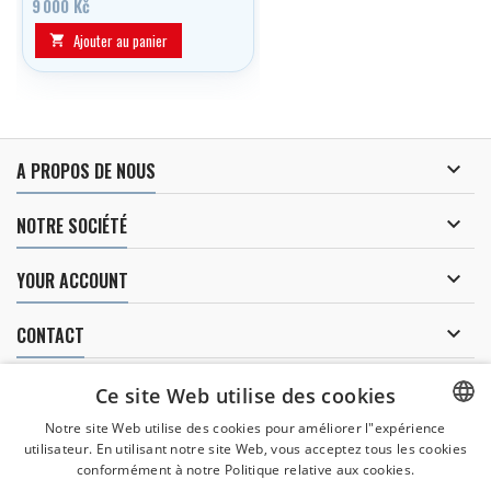
9 000 Kč
Ajouter au panier


A PROPOS DE NOUS

NOTRE SOCIÉTÉ

YOUR ACCOUNT

CONTACT
LETTRE D'INFORMATIONS
Ce site Web utilise des cookies
Notre site Web utilise des cookies pour améliorer l"expérience
utilisateur. En utilisant notre site Web, vous acceptez tous les cookies
CZECH
conformément à notre Politique relative aux cookies.
Je donne mon consentement au
traitement de mes données personnelles.
CZECH