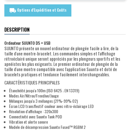
Options d'Expédition et Coûts
local_shipping
DESCRIPTION
Ordinateur SUUNTO D5 + USB
SUUNTO présente un nouvel ordinateur de plongée facile a lire, de la
taille d'une montre-bracelet. Les commandes simples et l'affichage
rétroéclairé unique seront appréciés par les plongeurs sportifs et les
apnéistes les plus exigeants. Le premier ordinateur de plongée de la
taille d'une montre compatible avec l'application Suunto et doté de
bracelets pratiques et tendance facilement interchangeables.
CARACTÉRISTIQUES PRINCIPALES
Étanchéité jusqu'a 100m (ISO 6425 ; EN 13319)
Modes Air/Nitrox/Freedive/Jauge
Mélanges jusqu'a 3 mélanges (21%-99% O2)
Écran LCD transflectif couleur avec rétro-éclairage LED
Résolution d'affichage : 320x300
Connectivité avec Suunto Tank POD
Vibration et alerte sonore
Modele de décompression Suunto Fused™ RGBM 2