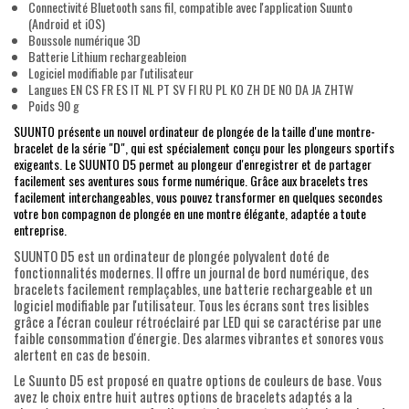
Connectivité Bluetooth sans fil, compatible avec l'application Suunto
(Android et iOS)
Boussole numérique 3D
Batterie Lithium rechargeableion
Logiciel modifiable par l'utilisateur
Langues EN CS FR ES IT NL PT SV FI RU PL KO ZH DE NO DA JA ZHTW
Poids 90 g
SUUNTO présente un nouvel ordinateur de plongée de la taille d'une montre-
bracelet de la série "D", qui est spécialement conçu pour les plongeurs sportifs
exigeants. Le SUUNTO D5 permet au plongeur d'enregistrer et de partager
facilement ses aventures sous forme numérique. Grâce aux bracelets tres
facilement interchangeables, vous pouvez transformer en quelques secondes
votre bon compagnon de plongée en une montre élégante, adaptée a toute
entreprise.
SUUNTO D5 est un ordinateur de plongée polyvalent doté de
fonctionnalités modernes. Il offre un journal de bord numérique, des
bracelets facilement remplaçables, une batterie rechargeable et un
logiciel modifiable par l'utilisateur. Tous les écrans sont tres lisibles
grâce a l'écran couleur rétroéclairé par LED qui se caractérise par une
faible consommation d'énergie. Des alarmes vibrantes et sonores vous
alertent en cas de besoin.
Le Suunto D5 est proposé en quatre options de couleurs de base. Vous
avez le choix entre huit autres options de bracelets adaptés a la