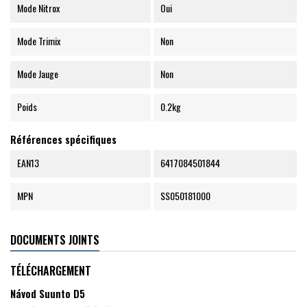
Mode Nitrox
Oui
Mode Trimix
Non
Mode Jauge
Non
Poids
0.2kg
Références spécifiques
EAN13
6417084501844
MPN
SS050181000
DOCUMENTS JOINTS
TÉLÉCHARGEMENT
Návod Suunto D5