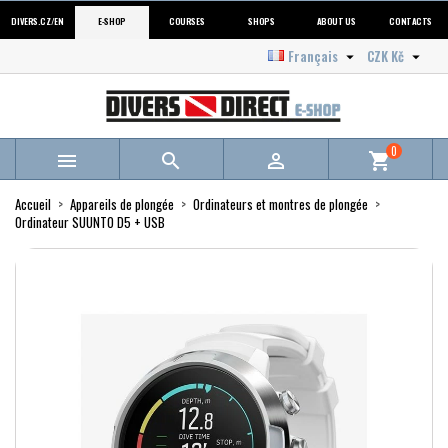
DIVERS.CZ/EN
E-SHOP
COURSES
SHOPS
ABOUT US
CONTACTS
Français
CZK Kč


0



shopping_cart
Accueil
Appareils de plongée
Ordinateurs et montres de plongée
Ordinateur SUUNTO D5 + USB