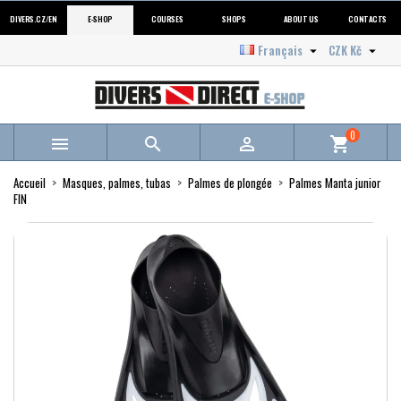
DIVERS.CZ/EN
E-SHOP
COURSES
SHOPS
ABOUT US
CONTACTS
Français
CZK Kč


0



shopping_cart
Accueil
Masques, palmes, tubas
Palmes de plongée
Palmes Manta junior
FIN