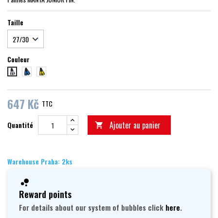
Taille
Couleur
modrá
yellow
white
647 Kč
TTC
Ajouter au panier
Quantité

Warehouse Praha: 2ks
Reward points
For details about our system of bubbles click
here
.