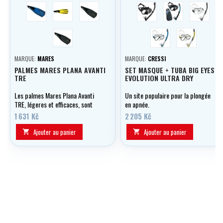
modrá
yellow
black
černá-černá
černá-modrá
trans-če
černá
trans-modrá
trans-žlutá
MARQUE:
MARES
MARQUE:
CRESSI
PALMES MARES PLANA AVANTI
SET MASQUE + TUBA BIG EYES
TRE
EVOLUTION ULTRA DRY
Les palmes Mares Plana Avanti
Un site populaire pour la plongée
TRE, légeres et efficaces, sont
en apnée.
dotées d'un chausson
1 631 Kč
2 205 Kč
anatomique, d'une voilure de
longueur moyenne et de la
Ajouter au panier
Ajouter au panier


technologie Channel Thrust. Elles
sont idéales pour les voyages, le
snorkeling et la plongée en eaux
chaudes.