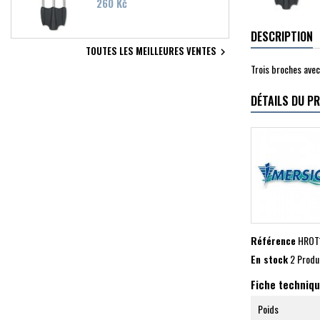
Prix
260 Kč
DESCRIPTION
TOUTES LES MEILLEURES VENTES

Trois broches avec
DÉTAILS DU P
Référence
HROT
En stock
2 Produ
Fiche techniq
Poids