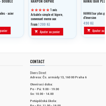
- DOUBLE
HARPON ORPHIE
HAWAI BAR PLU
1 avis
iles - acier
HAWAI bar plus g
Arbalete simple et légere,
d'Imersion
convenant meme aux
débutants.
490 Kč
From
1 200 Kč
 panier
Ajouter au 

Ajouter au panier

CONTACT
Divers Direct
Adresa:
Čs. armády 13, 160 00 Praha 6
Otevírací doba:
Po - Pá: 9.00 - 19.00
So: 10.00 - 14.00
Potápěčská škola:
Po - Pá: 11.00 - 19.00