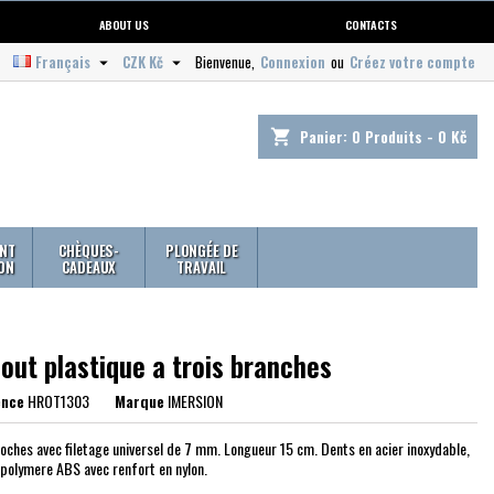
ABOUT US
CONTACTS
Français
CZK Kč
Bienvenue,
Connexion
ou
Créez votre compte


Panier:
0
Produits - 0 Kč
shopping_cart
NT
CHÈQUES-
PLONGÉE DE
ION
CADEAUX
TRAVAIL
out plastique a trois branches
ence
HROT1303
Marque
IMERSION
roches avec filetage universel de 7 mm. Longueur 15 cm. Dents en acier inoxydable,
 polymere ABS avec renfort en nylon.