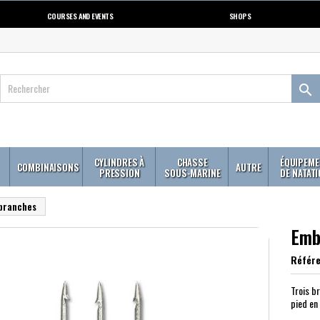
COURSES AND EVENTS
SHOPS

CYLINDRES À
CHASSE
ÉQUIPEME
COMBINAISONS
AUTRE
PRESSION
SOUS-MARINE
DE NATAT
 branches
Emb
Référ
Trois b
pied en