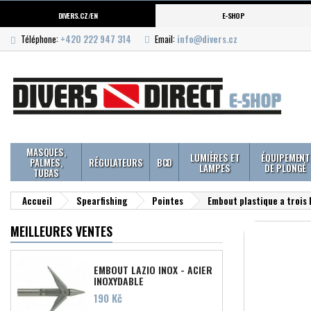
DIVERS.CZ/EN
E-SHOP
Téléphone:
+420 222 947 314
Email:
info@divers.cz
MASQUES,
LUMIÈRES ET
ÉQUIPEMENT
PALMES,
RÉGULATEURS
BCD
LAMPES
DE PLONGÉ
TUBAS
Accueil
Spearfishing
Pointes
Embout plastique a trois
MEILLEURES VENTES
EMBOUT LAZIO INOX - ACIER
INOXYDABLE
Prix
190 Kč