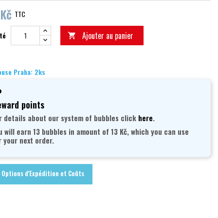
 Kč
TTC
Ajouter au panier
té

use Praha: 2ks
ward points
r details about our system of bubbles click
here
.
u will earn 13 bubbles in amount of 13 Kč, which you can use
r your next order.
Options d'Expédition et Coûts