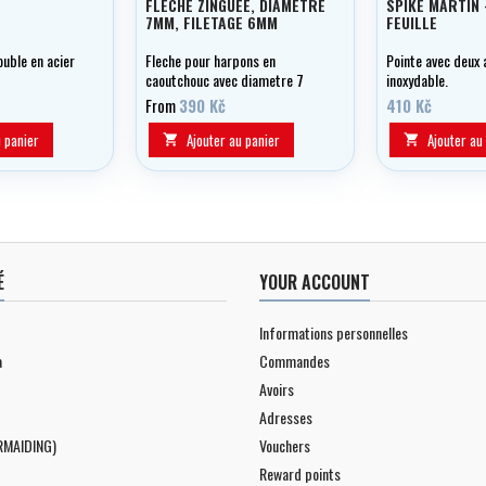
FLECHE ZINGUÉE, DIAMETRE
SPIKE MARTIN 
7MM, FILETAGE 6MM
FEUILLE
double en acier
Fleche pour harpons en
Pointe avec deux a
caoutchouc avec diametre 7
inoxydable.
mm et filetage 6 mm. En acier
From
390 Kč
410 Kč
et finition galvanisée.
u panier
Ajouter au panier
Ajouter au


É
YOUR ACCOUNT
Informations personnelles
a
Commandes
Avoirs
Adresses
RMAIDING)
Vouchers
Reward points