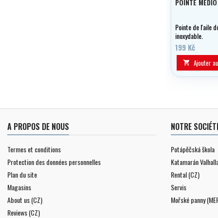
POINTE MEDIO
Pointe de l'aile 
inoxydable.
199 Kč
Ajouter a

A PROPOS DE NOUS
NOTRE SOCIÉT
Termes et conditions
Potápěčská škola
Protection des données personnelles
Katamarán Valhall
Plan du site
Rental (CZ)
Magasins
Servis
About us (CZ)
Mořské panny (ME
Reviews (CZ)