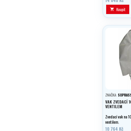
Koupit

ZNAČKA:
SOPRAS
VAK ZVEDACÍ 1
VENTILEM
Zvedací vak na 1
ventilem.
10 764 Kč