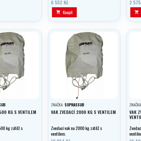
bezpečnosti, používá
6 552 Kč
2 575
ý nástroj mnoha
 obnovy předmětů
Koupit


vak k uchování a
 nebo osobních
SUB
ZNAČKA:
SOPRASSUB
ZNAČKA
500 KG S VENTILEM
VAK ZVEDACÍ 2000 KG S VENTILEM
VAK Z
VENTI
500 kg zátěž s
Zvedací vak na 2000 kg zátěž s
Zvedac
ventilem.
ventile
18 954 Kč
19 42