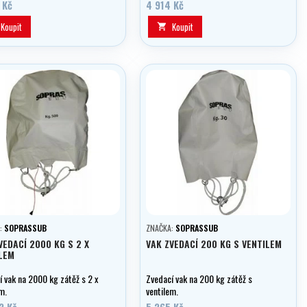
 Kč
4 914 Kč
Koupit
Koupit

:
SOPRASSUB
ZNAČKA:
SOPRASSUB
VEDACÍ 2000 KG S 2 X
VAK ZVEDACÍ 200 KG S VENTILEM
LEM
í vak na 2000 kg zátěž s 2 x
Zvedací vak na 200 kg zátěž s
m.
ventilem.
2 Kč
5 265 Kč