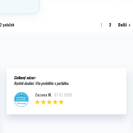
řízení 
(čistý 
splnění
2 položek
1
2
Další

Celkový názor:
Rychlé dodání. Vše proběhlo v pořádku.
Zuzana M.
07.07.2026