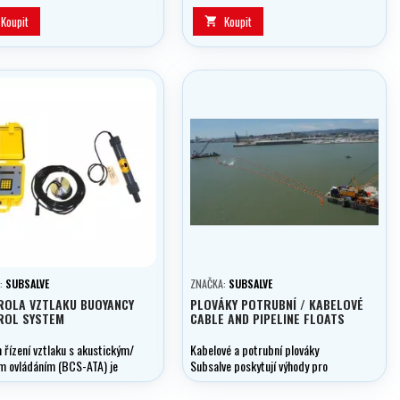
Koupit
Koupit

:
SUBSALVE
ZNAČKA:
SUBSALVE
ROLA VZTLAKU BUOYANCY
PLOVÁKY POTRUBNÍ / KABELOVÉ
ROL SYSTEM
CABLE AND PIPELINE FLOATS
 řízení vztlaku s akustickým/
Kabelové a potrubní plováky
m ovládáním (BCS-ATA) je
Subsalve poskytují výhody pro
snadno použitelný systém
úspornou a efektivní instalaci
vztlaku, který umožňuje aktivní
podvodních kabelů a potrubí.