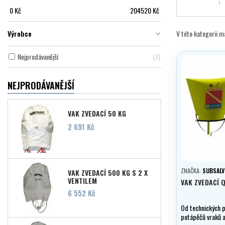
0
Kč
204520
Kč
Výrobce
V této kategorii 
Nejprodávanější
3
NEJPRODÁVANĚJŠÍ
VAK ZVEDACÍ 50 KG
Cena
2 691 Kč
ZNAČKA:
SUBSALV
VAK ZVEDACÍ 500 KG S 2 X
VENTILEM
VAK ZVEDACÍ 
Cena
6 552 Kč
Od technických 
potápěčů vraků 