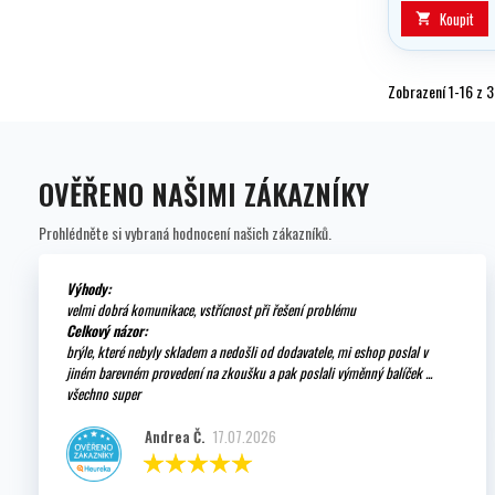
Koupit

Zobrazení 1-16 z 3
OVĚŘENO NAŠIMI ZÁKAZNÍKY
Prohlédněte si vybraná hodnocení našich zákazníků.
Výhody:
velmi dobrá komunikace, vstřícnost při řešení problému
Celkový názor:
brýle, které nebyly skladem a nedošli od dodavatele, mi eshop poslal v
jiném barevném provedení na zkoušku a pak poslali výměnný balíček ...
všechno super
Andrea Č.
17.07.2026