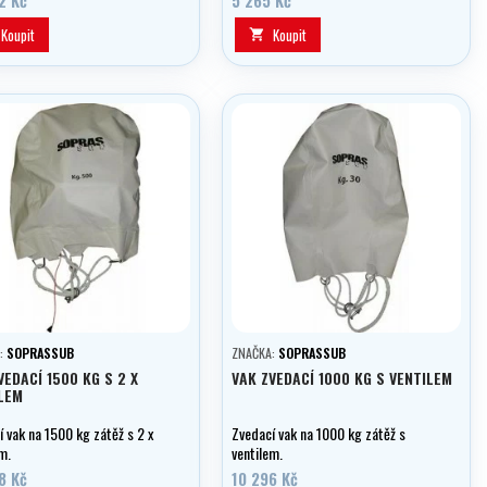
Koupit
Koupit

:
SOPRASSUB
ZNAČKA:
SOPRASSUB
VEDACÍ 1500 KG S 2 X
VAK ZVEDACÍ 1000 KG S VENTILEM
LEM
 vak na 1500 kg zátěž s 2 x
Zvedací vak na 1000 kg zátěž s
m.
ventilem.
8 Kč
10 296 Kč