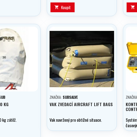
Koupit


SUB
ZNAČKA:
SUBSALVE
ZNAČKA
50 KG
VAK ZVEDACÍ AIRCRAFT LIFT BAGS
KONT
CONT
0 kg zátěž.
Vak navržený pro obtížné situace.
Systém
časový
první 
řízení 