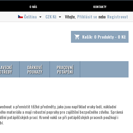
O NÁS
KONTAKTY
Čeština
CZK Kč
Vítejte,
Přihlásit se
nebo
Registrovat


Košík:
0
Produkty - 0 Kč
shopping_cart
LAVECKÉ
DÁRKOVÉ
PRACOVNÍ
OTŘEBY
POUKAZY
POTÁPĚNÍ
vednout a přemístit těžké předměty, jako jsou například vraky lodí, nákladní
ného materiálu a mají robustní popruhy pro zajištění bezpečného zdvihu. Správná
dění potápěčských prací. Kromě vaků se při potápěčských pracech používají i
bí.