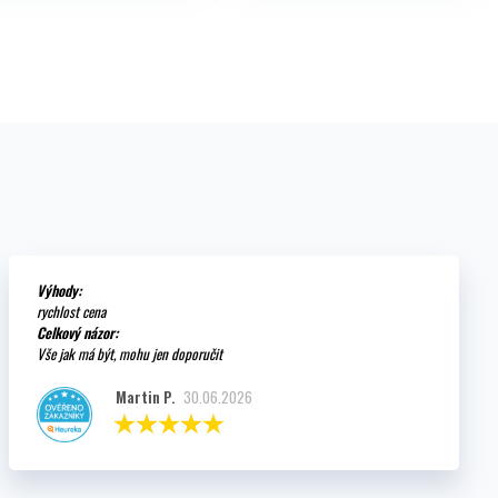
vztlaku užitečného nákladu
kladný nebo záporný) ke
 cílů mise.
Výhody:
rychlost cena
Celkový názor:
Vše jak má být, mohu jen doporučit
Martin P.
30.06.2026