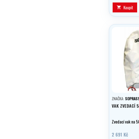
Koupit

ZNAČKA:
SOPRAS
VAK ZVEDACÍ 
Zvedací vak na 5
2 691 Kč