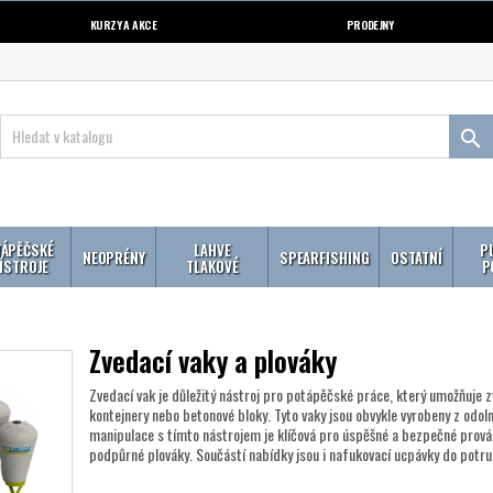
KURZY A AKCE
PRODEJNY

ÁPĚČSKÉ
LAHVE
P
NEOPRÉNY
SPEARFISHING
OSTATNÍ
ÍSTROJE
TLAKOVÉ
P
Zvedací vaky a plováky
Zvedací vak je důležitý nástroj pro potápěčské práce, který umožňuje z
kontejnery nebo betonové bloky. Tyto vaky jsou obvykle vyrobeny z odol
manipulace s tímto nástrojem je klíčová pro úspěšné a bezpečné prová
podpůrné plováky. Součástí nabídky jsou i nafukovací ucpávky do potru