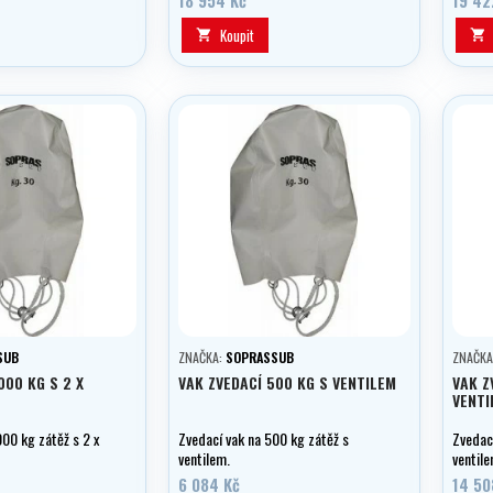
Koupit


SUB
ZNAČKA:
SOPRASSUB
ZNAČKA
000 KG S 2 X
VAK ZVEDACÍ 500 KG S VENTILEM
VAK Z
VENTI
000 kg zátěž s 2 x
Zvedací vak na 500 kg zátěž s
Zvedací
ventilem.
ventile
6 084 Kč
14 50