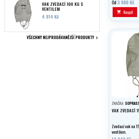
oblasti veřejné 
Od
3 900 Kč
VAK ZVEDACÍ 100 KG S
tento víceúčelov
VENTILEM
způsoby, včetně
Koupit

Cena
4 914 Kč
nebo jako suchý 
ochraně cenností
věcí.
VŠECHNY NEJPRODÁVANĚJŠÍ PRODUKTY

ZNAČKA:
SOPRAS
VAK ZVEDACÍ 1
Zvedací vak na 1
ventilem.
14 040 Kč