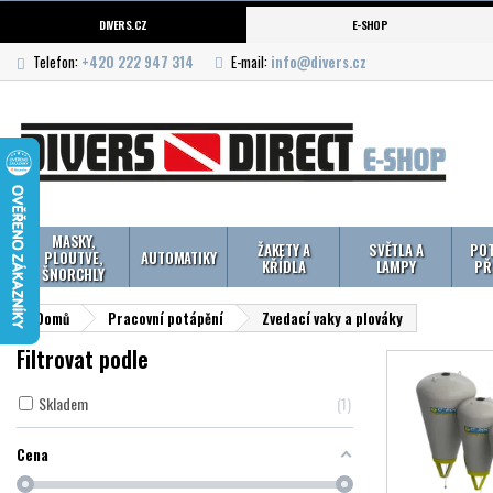
DIVERS.CZ
E-SHOP
Telefon:
+420 222 947 314
E-mail:
info@divers.cz
MASKY,
ŽAKETY A
SVĚTLA A
POT
PLOUTVE,
AUTOMATIKY
KŘÍDLA
LAMPY
PŘ
ŠNORCHLY
Domů
Pracovní potápění
Zvedací vaky a plováky
Filtrovat podle
Skladem
1
Cena