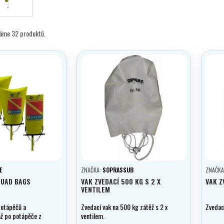
máme 32 produktů.
E
ZNAČKA:
SOPRASSUB
ZNAČKA
QUAD BAGS
VAK ZVEDACÍ 500 KG S 2 X
VAK Z
VENTILEM
potápěčů a
Zvedací vak na 500 kg zátěž s 2 x
Zvedací
až po potápěče z
ventilem.