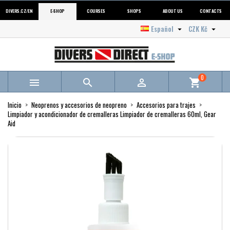
DIVERS.CZ/EN
E-SHOP
COURSES
SHOPS
ABOUT US
CONTACTS
Español
CZK Kč


0



shopping_cart
Inicio
Neoprenos y accesorios de neopreno
Accesorios para trajes
Limpiador y acondicionador de cremalleras Limpiador de cremalleras 60ml, Gear
Aid