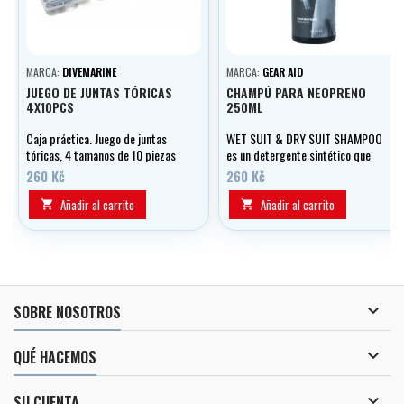
MARCA:
DIVEMARINE
MARCA:
GEAR AID
JUEGO DE JUNTAS TÓRICAS
CHAMPÚ PARA NEOPRENO
4X10PCS
250ML
Caja práctica. Juego de juntas
WET SUIT & DRY SUIT SHAMPOO
tóricas, 4 tamanos de 10 piezas
es un detergente sintético que
cada uno.
contiene ingredientes activos
260 Kč
260 Kč
para el lavado a mano de trajes
de neopreno.
Añadir al carrito
Añadir al carrito



SOBRE NOSOTROS

QUÉ HACEMOS

SU CUENTA