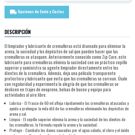
Opciones de Envío y Costos
local_shipping
DESCRIPCIÓN
El limpiador y lubricante de cremalleras está disenado para eliminar la
arena, la suciedad y los depósitos de sal que pueden hacer que las
cremalleras se atasquen. Anteriormente conocido como Zip Care, este
lubricante para cremalleras elimina la suciedad con un práctico cepillo
superior y suministra su agente limpiador directamente entre los
dientes de la cremallera. Además, deja una película transparente
protectora y lubricante que evita que las cremalleras se corroan. Úsalo
con regularidad y experimenta la alegría de que las cremalleras se
deslicen en trajes de neopreno, bolsas de buceo y equipo para
actividades al aire libre.
Lubrica - El frasco de 60 ml afloja rápidamente las cremalleras atascadas y
ayuda a prolongar la vida útil de las cremalleras eliminando los depósitos de
arena y sal.
Limpia - El cepillo superior elimina la arena y la suciedad de los dientes de
las cremalleras; la fórmula repele la arena y la suciedad.
Protege - Combate los danos causados por el agua salada, el cloro y el óxido