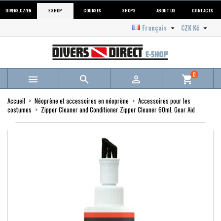
DIVERS.CZ/EN
E-SHOP
COURSES
SHOPS
ABOUT US
CONTACTS
Français
CZK Kč


0



shopping_cart
Accueil
Néoprène et accessoires en néoprène
Accessoires pour les
costumes
Zipper Cleaner and Conditioner Zipper Cleaner 60ml, Gear Aid