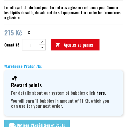
Le nettoyant et lubrifiant pour fermetures a glissiere est conçu pour éliminer
les dépôts de sable, de saleté et de sel qui peuvent faire coller les fermetures
a glissiere.
215 Kč
TTC
Ajouter au panier
Quantité

Warehouse Praha: 7ks
Reward points
For details about our system of bubbles click
here
.
You will earn 11 bubbles in amount of 11 Kč, which you
can use for your next order.
Options d'Expédition et Coûts
local_shipping