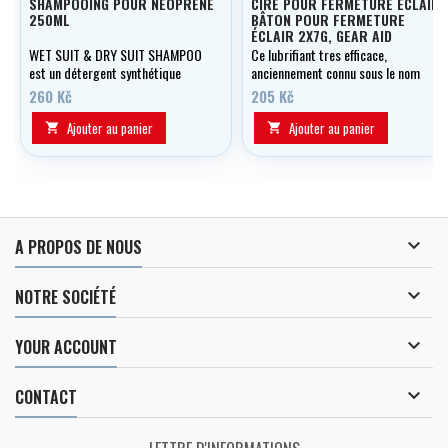
SHAMPOOING POUR NÉOPRENE
CIRE POUR FERMETURE ÉCLAIR
250ML
BÂTON POUR FERMETURE
ÉCLAIR 2X7G, GEAR AID
WET SUIT & DRY SUIT SHAMPOO
Ce lubrifiant tres efficace,
est un détergent synthétique
anciennement connu sous le nom
contenant des ingrédients actifs
de Zip Tech, fonctionne sur les
260 Kč
205 Kč
pour le lavage a la main des
fermetures éclair étanches des
combinaisons de plongée.
combinaisons de plongée, des
Ajouter au panier
Ajouter au panier


combinaisons étanches et
autres.

A PROPOS DE NOUS

NOTRE SOCIÉTÉ

YOUR ACCOUNT

CONTACT