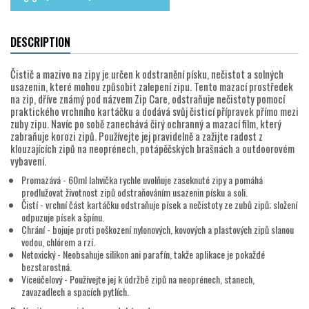
DESCRIPTION
Čistič a mazivo na zipy je určen k odstranění písku, nečistot a solných
usazenin, které mohou způsobit zalepení zipu. Tento mazací prostředek
na zip, dříve známý pod názvem Zip Care, odstraňuje nečistoty pomocí
praktického vrchního kartáčku a dodává svůj čisticí přípravek přímo mezi
zuby zipu. Navíc po sobě zanechává čirý ochranný a mazací film, který
zabraňuje korozi zipů. Používejte jej pravidelně a zažijte radost z
klouzajících zipů na neoprénech, potápěčských brašnách a outdoorovém
vybavení.
Promazává - 60ml lahvička rychle uvolňuje zaseknuté zipy a pomáhá
prodlužovat životnost zipů odstraňováním usazenin písku a soli.
Čistí - vrchní část kartáčku odstraňuje písek a nečistoty ze zubů zipů; složení
odpuzuje písek a špínu.
Chrání - bojuje proti poškození nylonových, kovových a plastových zipů slanou
vodou, chlórem a rzí.
Netoxický - Neobsahuje silikon ani parafín, takže aplikace je pokaždé
bezstarostná.
Víceúčelový - Používejte jej k údržbě zipů na neoprénech, stanech,
zavazadlech a spacích pytlích.