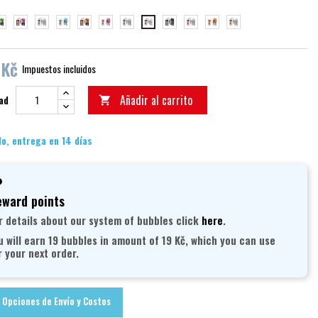
lená
růžová
fialová
bílá/modrá
oranžová
bílá/růžová
bílá/zelená
černá
maskáčová
bílá/oranžová
fialová/bílá
bílá/černá
 Kč
Impuestos incluidos
Añadir al carrito
ad

o, entrega en 14 días
ward points
r details about our system of bubbles click
here
.
u will earn 19 bubbles in amount of 19 Kč, which you can use
r your next order.
Opciones de Envío y Costos