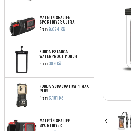
MALETÍN SEALIFE
SPORTDIVER ULTRA
Precio
From
9.074 Kč
FUNDA ESTANCA
WATERPROOF POUCH
OKTOPUS
Precio
From
399 Kč
FUNDA SUBACUÁTICA 4 MAX
PLUS
Precio
From
6.101 Kč
MALETÍN SEALIFE

SPORTDIVER