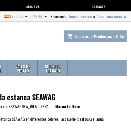
ABOUT US
CONTACTS
Español
CZK Kč
Bienvenido,
Iniciar sesión
o
Crear una cuenta


Carrito:
0
Productos - 0 Kč
shopping_cart
E
VALES DE
BUCEO DE
N
REGALO
TRABAJO
da estanca SEAWAG
ncia
SEAWAGNEW_BILA-CERNA
Marca
FeelFree
estanca SEAWAG en diferentes colores , accesorio ideal para el agua !