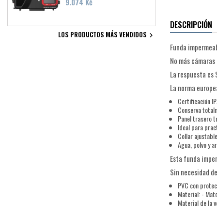
Precio
9.074 Kč
DESCRIPCIÓN
LOS PRODUCTOS MÁS VENDIDOS

Funda impermeab
No más cámaras a
La respuesta es 
La norma europe
Certificación I
Conserva totalm
Panel trasero 
Ideal para prac
Collar ajustabl
Agua, polvo y a
Esta funda impe
Sin necesidad de
PVC con protec
Material: - Ma
Material de la