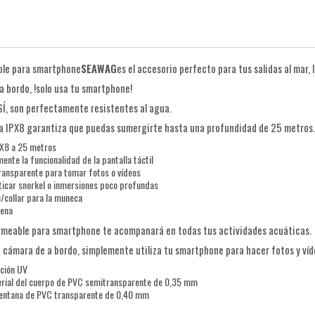
le para smartphone
SEAWAG
es el accesorio perfecto para tus salidas al mar,
 bordo, !solo usa tu smartphone!
SÍ, son perfectamente resistentes al agua.
a IPX8 garantiza que puedas sumergirte hasta una profundidad de 25 metros.
PX8 a 25 metros
ente la funcionalidad de la pantalla táctil
transparente para tomar fotos o vídeos
ticar snorkel o inmersiones poco profundas
e/collar para la muneca
rena
rmeable para smartphone te acompanará en todas tus actividades acuáticas.
 cámara de a bordo, simplemente utiliza tu smartphone para hacer fotos y vídeo
ción UV
terial del cuerpo de PVC semitransparente de 0,35 mm
 ventana de PVC transparente de 0,40 mm