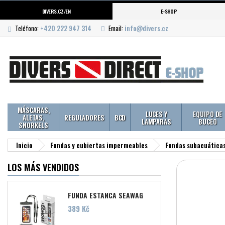
DIVERS.CZ/EN
E-SHOP
Teléfono:
+420 222 947 314
Email:
info@divers.cz
MÁSCARAS,
LUCES Y
EQUIPO DE
ALETAS,
REGULADORES
BCD
LAMPARAS
BUCEO
SNORKELS
Inicio
Fundas y cubiertas impermeables
Fundas subacuáticas
LOS MÁS VENDIDOS
FUNDA ESTANCA SEAWAG
Precio
389 Kč