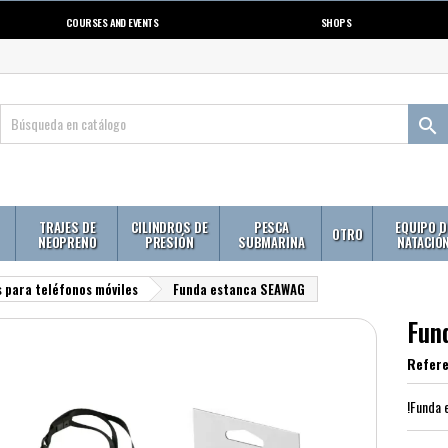
COURSES AND EVENTS
SHOPS

TRAJES DE
CILINDROS DE
PESCA
EQUIPO D
OTRO
NEOPRENO
PRESIÓN
SUBMARINA
NATACIÓ
 para teléfonos móviles
Funda estanca SEAWAG
Fun
Refere
!Funda 