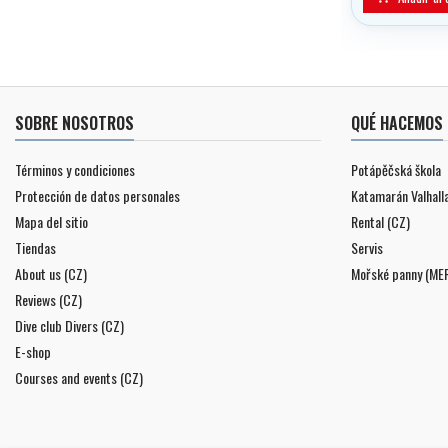
SOBRE NOSOTROS
QUÉ HACEMOS
Términos y condiciones
Potápěčská škola
Protección de datos personales
Katamarán Valhall
Mapa del sitio
Rental (CZ)
Tiendas
Servis
About us (CZ)
Mořské panny (ME
Reviews (CZ)
Dive club Divers (CZ)
E-shop
Courses and events (CZ)