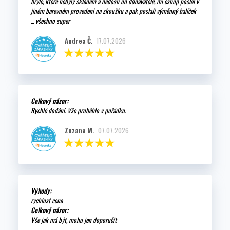
brýle, které nebyly skladem a nedošli od dodavatele, mi eshop poslal v
jiném barevném provedení na zkoušku a pak poslali výměnný balíček
... všechno super
Andrea Č.
17.07.2026
Celkový názor:
Rychlé dodání. Vše proběhlo v pořádku.
Zuzana M.
07.07.2026
Výhody:
rychlost cena
Celkový názor:
Vše jak má být, mohu jen doporučit