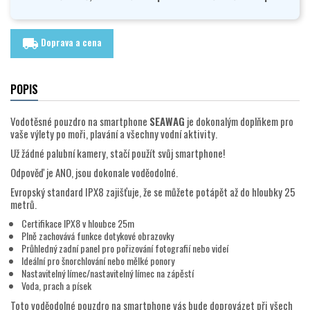
Doprava a cena
local_shipping
POPIS
Vodotěsné pouzdro na smartphone
SEAWAG
je dokonalým doplňkem pro
vaše výlety po moři, plavání a všechny vodní aktivity.
Už žádné palubní kamery, stačí použít svůj smartphone!
Odpověď je ANO, jsou dokonale voděodolné.
Evropský standard IPX8 zajišťuje, že se můžete potápět až do hloubky 25
metrů.
Certifikace IPX8 v hloubce 25m
Plně zachovává funkce dotykové obrazovky
Průhledný zadní panel pro pořizování fotografií nebo videí
Ideální pro šnorchlování nebo mělké ponory
Nastavitelný límec/nastavitelný límec na zápěstí
Voda, prach a písek
Toto voděodolné pouzdro na smartphone vás bude doprovázet při všech