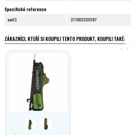
Specifické reference
ean13
3770033315187
ZÁKAZNÍCI, KTEŘÍ SI KOUPILI TENTO PRODUKT, KOUPILI TAKÉ:
<
>
black acid green
krypsis camu