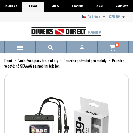
DIVERS.CZ
E-SHOP
KURZY
PRODEJNY
O NÁS
KONTAKTY
Čeština
CZK Kč


0



shopping_cart
Domů
Vodotěsná pouzdra a obaly
Pouzdra podvodní pro mobily
Pouzdro
vodotěsné SEAWAG na mobilní telefon