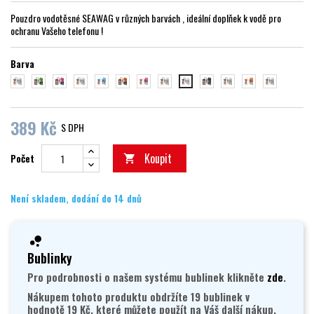
Pouzdro vodotěsné SEAWAG v různých barvách , ideální doplňek k vodě pro
ochranu Vašeho telefonu !
Barva
modrá
zelena
růžová
fialová
bílá/modrá
Oranžová
bílá/růžová
bílá/zelená
černá
maskáčová
bílá/oranžová
fialová/bílá
bílá/černá
389 Kč
S DPH
Koupit
Počet

Není skladem, dodání do 14 dnů
Bublinky
Pro podrobnosti o našem systému bublinek klikněte
zde
.
Nákupem tohoto produktu obdržíte 19 bublinek v
hodnotě 19 Kč, které můžete použít na Váš další nákup.