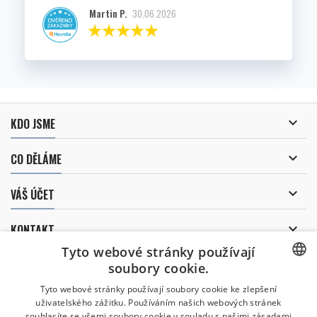
Martin P.
30.06.2026

KDO JSME

CO DĚLÁME

VÁŠ ÚČET

KONTAKT
Tyto webové stránky používají
ODBĚR NOVINEK
soubory cookie.
CZECH
Tyto webové stránky používají soubory cookie ke zlepšení
uživatelského zážitku. Používáním našich webových stránek
CZECH
souhlasíte se všemi soubory cookie v souladu s našimi zásadami