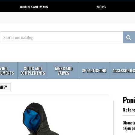
COURSES AND EVENTS
SHOPS

IVING
SUITS AND
TANKS AND
SPEARFISHING
ACCESSORIE
RUMENTS
COMPLEMENTS
VALVES
GREY
Pon
Refer
Oboustr
nejen p