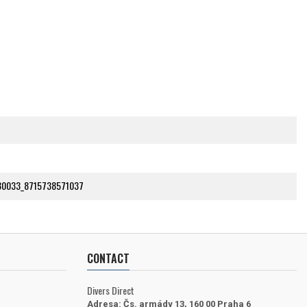
80033_8715738571037
CONTACT
Divers Direct
Adresa:
Čs. armády 13, 160 00 Praha 6