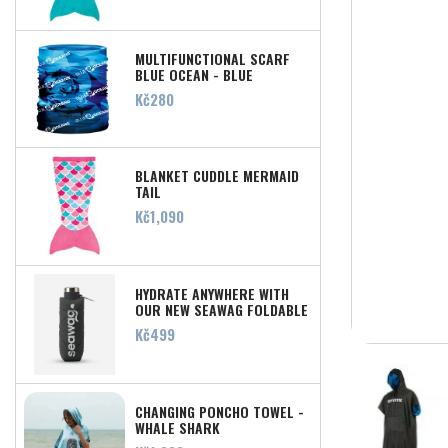
MULTIFUNCTIONAL SCARF
BLUE OCEAN - BLUE
Price
Kč280
BLANKET CUDDLE MERMAID
TAIL
Price
Kč1,090
HYDRATE ANYWHERE WITH
OUR NEW SEAWAG FOLDABLE
SILICONE WATER BOTTLE!
Price
Kč499
CHANGING PONCHO TOWEL -
WHALE SHARK