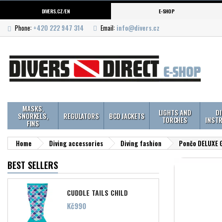
DIVERS.CZ/EN
E-SHOP
Phone:
+420 222 947 314
Email:
info@divers.cz
MASKS,
LIGHTS AND
D
SNORKELS,
REGULATORS
BCD JACKETS
TORCHES
INST
FINS
Home
Diving accessories
Diving fashion
Pončo DELUXE 
BEST SELLERS
CUDDLE TAILS CHILD
Price
Kč990