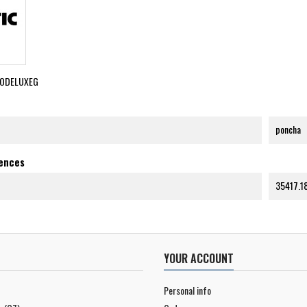
ODELUXEG
poncha
rences
35417.1
YOUR ACCOUNT
Personal info