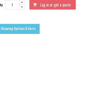
Log in or get a quote
ty

Shipping Options & Costs