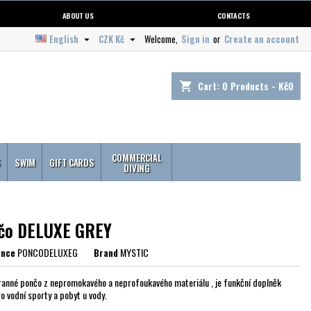
ABOUT US
CONTACTS
English
CZK Kč
Welcome,
Sign in
or
Create an account


Cart:
0
Products - Kč0
shopping_cart
COMMERCIAL
S
SWIM
GIFT CARDS
DIVING
čo DELUXE GREY
ence
PONCODELUXEG
Brand
MYSTIC
anné pončo z nepromokavého a neprofoukavého materiálu , je funkční doplněk
ro vodní sporty a pobyt u vody.