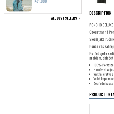
Price
Kč1,990
DESCRIPTION
ALL BEST SELLERS

PONCHO DELUXE
Oboustranné Ponc
Slouží jako ruční
Ponča vás zahřejí
Potřebujete sedě
problém, oblečete
100% Polyeste
Horní vrstva j
Vnitřní vrstva 
Velká kapuce a 
Zepředu kapsa 
PRODUCT DETA