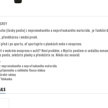
 GREY
ho (česky pončo) z nepromokavého a neprofoukavého materiálu , je funkční dop
k, převlékárna i módní prvek.
 před i po sportu, ať sportujete v plavkách nebo v neoprenu.
t v mokrém neoprenu v autě? Není problém, s Mystic pončem si sedačku nenamo
 pončo, svlečete plavky a převlečete se. Nikdo nic neuvidí.
r
e z nepromokavého a neprofoukavého materiálu.
z příjemného a měkkého fleece vlákna
široké rukávy
"klokanka
ILS