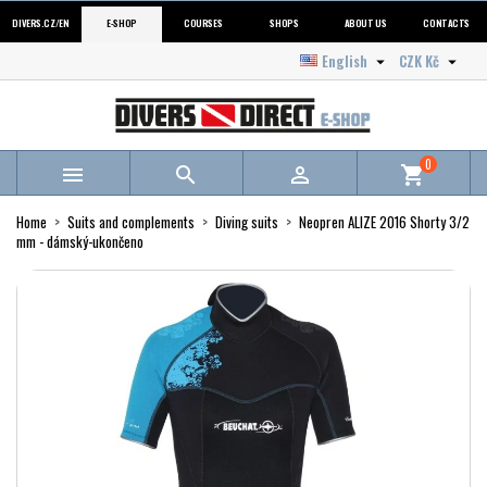
DIVERS.CZ/EN
E-SHOP
COURSES
SHOPS
ABOUT US
CONTACTS
English
CZK Kč


0



shopping_cart
Home
Suits and complements
Diving suits
Neopren ALIZE 2016 Shorty 3/2
mm - dámský-ukončeno