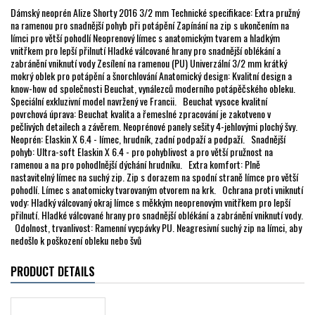
Dámský neoprén Alize Shorty 2016 3/2 mm Technické specifikace: Extra pružný
na ramenou pro snadnější pohyb při potápění Zapínání na zip s ukončením na
límci pro větší pohodlí Neoprenový límec s anatomickým tvarem a hladkým
vnitřkem pro lepší přilnutí Hladké válcované hrany pro snadnější oblékání a
zabránění vniknutí vody Zesílení na ramenou (PU) Univerzální 3/2 mm krátký
mokrý oblek pro potápění a šnorchlování Anatomický design: Kvalitní design a
know-how od společnosti Beuchat, vynálezců moderního potápěčského obleku.
Speciální exkluzivní model navržený ve Francii. Beuchat vysoce kvalitní
povrchová úprava: Beuchat kvalita a řemeslné zpracování je zakotveno v
pečlivých detailech a závěrem. Neoprénové panely sešity 4-jehlovými plochý švy.
Neoprén: Elaskin X 6.4 - límec, hrudník, zadní podpaží a podpaží. Snadnější
pohyb: Ultra-soft Elaskin X 6.4 - pro pohyblivost a pro větší pružnost na
ramenou a na pro pohodlnější dýchání hrudníku. Extra komfort: Plně
nastavitelný límec na suchý zip. Zip s dorazem na spodní straně límce pro větší
pohodlí. Límec s anatomicky tvarovaným otvorem na krk. Ochrana proti vniknutí
vody: Hladký válcovaný okraj límce s měkkým neoprenovým vnitřkem pro lepší
přilnutí. Hladké válcované hrany pro snadnější oblékání a zabránění vniknutí vody.
Odolnost, trvanlivost: Ramenní vycpávky PU. Neagresivní suchý zip na límci, aby
nedošlo k poškození obleku nebo švů
PRODUCT DETAILS