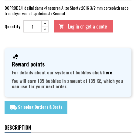
DOPRODEJ! Ideální dámský neoprén Alize Shorty 2016 3/2 mm do teplých nebo
tropických vod od společnosti Beuchat.
Log in or get a quote
Quantity

Reward points
For details about our system of bubbles click
here
.
You will earn 135 bubbles in amount of 135 Kč, which you
can use for your next order.
Shipping Options & Costs
local_shipping
DESCRIPTION