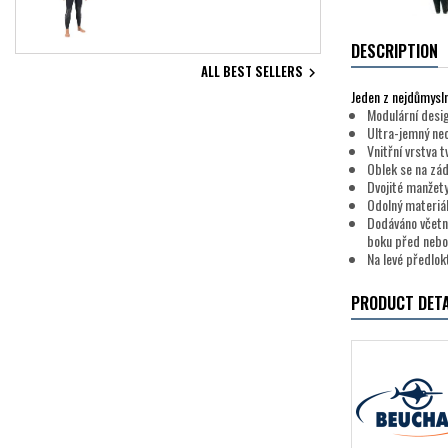
DESCRIPTION
ALL BEST SELLERS

Jeden z nejdůmysln
Modulární desi
Ultra-jemný ne
Vnitřní vrstva 
Oblek se na z
Dvojité manžety
Odolný materiál
Dodáváno včetn
boku před nebo
Na levé předlok
PRODUCT DETA