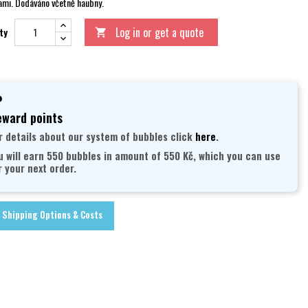
mi. Dodáváno včetně haubny.
Log in or get a quote
ty

ward points
r details about our system of bubbles click
here
.
u will earn 550 bubbles in amount of 550 Kč, which you can use
r your next order.
Shipping Options & Costs