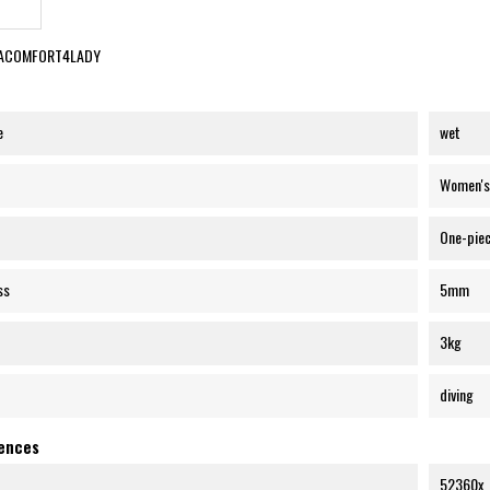
ACOMFORT4LADY
e
wet
Women's
One-pie
ss
5mm
3kg
diving
rences
52360x