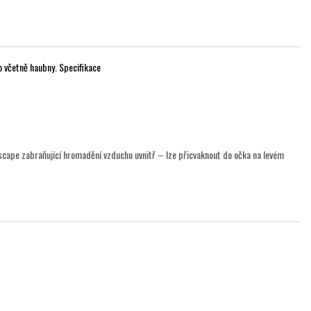
o včetně haubny. Specifikace
ape zabraňující hromadění vzduchu uvnitř – lze přicvaknout do očka na levém