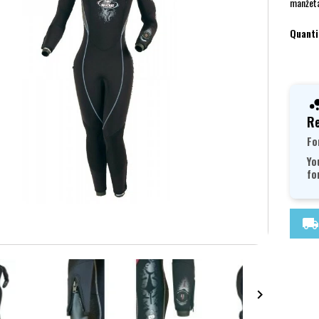
manžeta
Quanti
Re
Fo
Yo
fo
local_shipping
