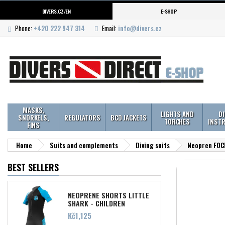
DIVERS.CZ/EN
E-SHOP
Phone:
+420 222 947 314
Email:
info@divers.cz
MASKS,
LIGHTS AND
D
SNORKELS,
REGULATORS
BCD JACKETS
TORCHES
INST
FINS
Home
Suits and complements
Diving suits
Neopren FOC
BEST SELLERS
NEOPRENE SHORTS LITTLE
SHARK - CHILDREN
Price
Kč1,125