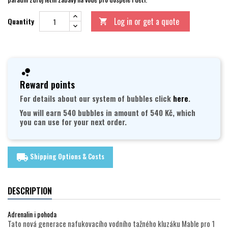
Log in or get a quote
Quantity

Reward points
For details about our system of bubbles click
here
.
You will earn 540 bubbles in amount of 540 Kč, which
you can use for your next order.
Shipping Options & Costs
local_shipping
DESCRIPTION
Adrenalin i pohoda
Tato nová generace nafukovacího vodního tažného kluzáku Mable pro 1