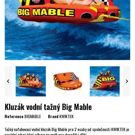


Kluzák vodní tažný Big Mable
Reference
BIGMABLE
Brand
KWIKTEK
Tažný nafukovací vodní kluzák Big Mable pro 2 osoby od společnosti KWIKTEK je
parádní zdroj letní zábavy na vodě pro dospělé i děti.