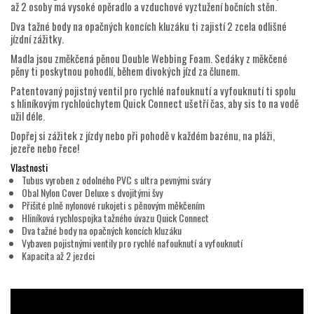
až 2 osoby má vysoké opěradlo a vzduchové vyztužení bočních stěn.
Dva tažné body na opačných koncích kluzáku ti zajistí 2 zcela odlišné
jízdní zážitky.
Madla jsou změkčená pěnou Double Webbing Foam. Sedáky z měkčené
pěny ti poskytnou pohodlí, během divokých jízd za člunem.
Patentovaný pojistný ventil pro rychlé nafouknutí a vyfouknutí ti spolu
s hliníkovým rychloúchytem Quick Connect ušetří čas, aby sis to na vodě
užil déle.
Dopřej si zážitek z jízdy nebo při pohodě v každém bazénu, na pláži,
jezeře nebo řece!
Vlastnosti
Tubus vyroben z odolného PVC s ultra pevnými sváry
Obal Nylon Cover Deluxe s dvojitými švy
Přišité plně nylonové rukojeti s pěnovým měkčením
Hliníková rychlospojka tažného úvazu Quick Connect
Dva tažné body na opačných koncích kluzáku
Vybaven pojistnými ventily pro rychlé nafouknutí a vyfouknutí
Kapacita až 2 jezdci