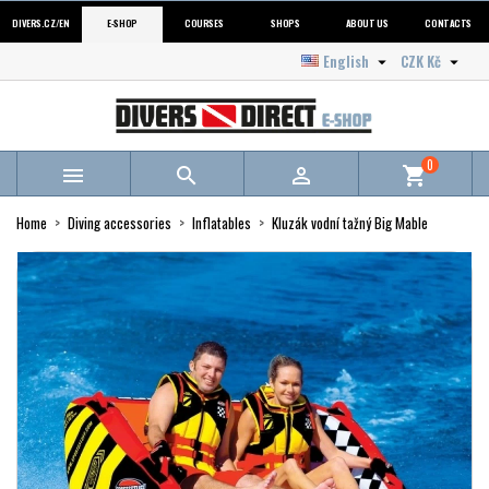
DIVERS.CZ/EN
E-SHOP
COURSES
SHOPS
ABOUT US
CONTACTS
English
CZK Kč


0



shopping_cart
Home
Diving accessories
Inflatables
Kluzák vodní tažný Big Mable