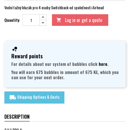
Vodní tažný kluzák pro 4 osoby Switchback od společnosti Airhead
Log in or get a quote
Quantity

Reward points
For details about our system of bubbles click
here
.
You will earn 675 bubbles in amount of 675 Kč, which you
can use for your next order.
Shipping Options & Costs
local_shipping
DESCRIPTION
2 V 1 PRO 4