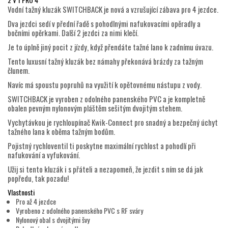
Vodní tažný kluzák SWITCHBACK je nová a vzrušující zábava pro 4 jezdce.
Dva jezdci sedí v přední řadě s pohodlnými nafukovacími opěradly a
bočními opěrkami. Další 2 jezdci za nimi klečí.
Je to úplně jiný pocit z jízdy, když přendáte tažné lano k zadnímu úvazu.
Tento luxusní tažný kluzák bez námahy překonává brázdy za tažným
člunem.
Navíc má spoustu popruhů na využití k opětovnému nástupu z vody.
SWITCHBACK je vyroben z odolného panenského PVC a je kompletně
obalen pevným nylonovým pláštěm sešitým dvojitým stehem.
Vychytávkou je rychloupínač Kwik-Connect pro snadný a bezpečný úchyt
tažného lana k oběma tažným bodům.
Pojistný rychloventil ti poskytne maximální rychlost a pohodlí při
nafukování a vyfukování.
Užij si tento kluzák i s přáteli a nezapomeň, že jezdit s ním se dá jak
popředu, tak pozadu!
Vlastnosti
Pro až 4 jezdce
Vyrobeno z odolného panenského PVC s RF sváry
Nylonový obal s dvojitými švy