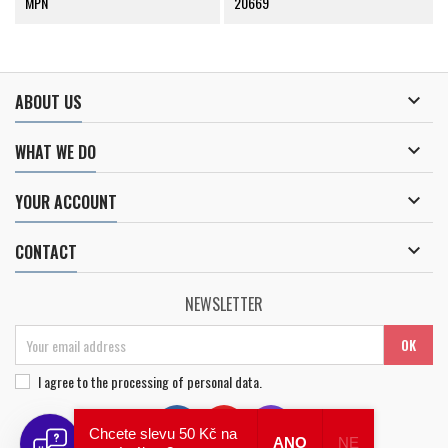
MPN
20669

ABOUT US

WHAT WE DO

YOUR ACCOUNT

CONTACT
NEWSLETTER
I agree to
the processing of personal data
.
Chcete slevu 50 Kč na
ANO
NE