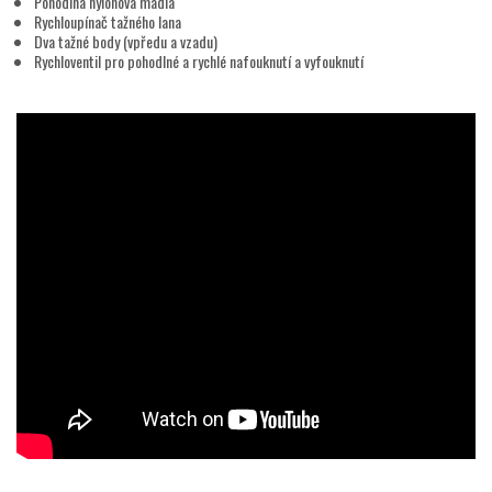
Pohodlná nylonová madla
Rychloupínač tažného lana
Dva tažné body (vpředu a vzadu)
Rychloventil pro pohodlné a rychlé nafouknutí a vyfouknutí