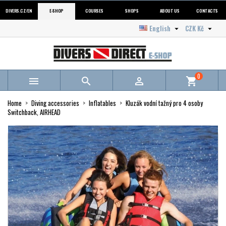
DIVERS.CZ/EN
E-SHOP
COURSES
SHOPS
ABOUT US
CONTACTS
English
CZK Kč


0



shopping_cart
Home
Diving accessories
Inflatables
Kluzák vodní tažný pro 4 osoby
Switchback, AIRHEAD