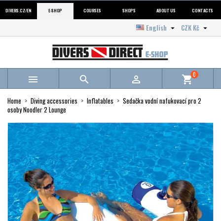
DIVERS.CZ/EN
E-SHOP
COURSES
SHOPS
ABOUT US
CONTACTS
English
CZK Kč


0



shopping_cart
Home
Diving accessories
Inflatables
Sedačka vodní nafukovací pro 2
osoby Noodler 2 Lounge