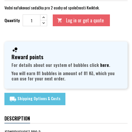
Vodní nafukovací sedačka pro 2 osoby od společnosti Kwiktek.
Log in or get a quote
Quantity

Reward points
For details about our system of bubbles click
here
.
You will earn 81 bubbles in amount of 81 Kč, which you
can use for your next order.
Shipping Options & Costs
local_shipping
DESCRIPTION
JEDNODUCHOST PRO 2