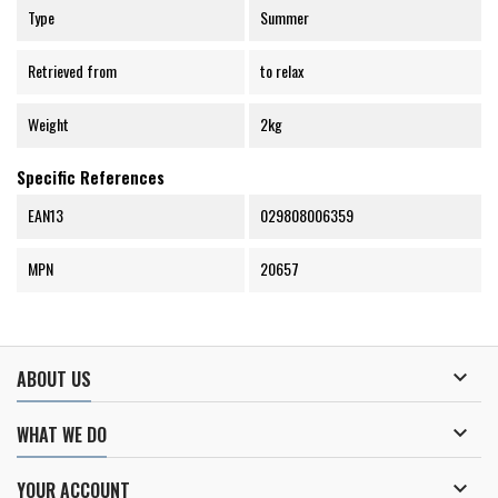
Type
Summer
Retrieved from
to relax
Weight
2kg
Specific References
EAN13
029808006359
MPN
20657

ABOUT US

WHAT WE DO

YOUR ACCOUNT