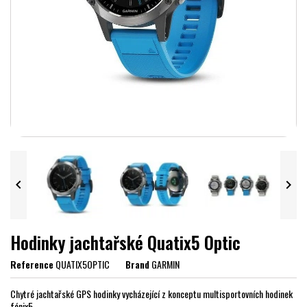


Hodinky jachtařské Quatix5 Optic
Reference
QUATIX5OPTIC
Brand
GARMIN
Chytré jachtařské GPS hodinky vycházející z konceptu multisportovních hodinek
fénix5.