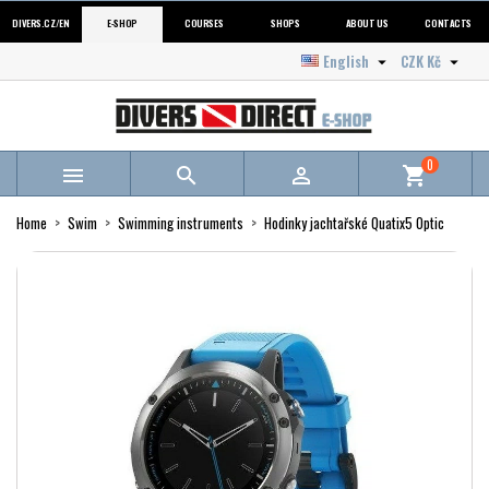
DIVERS.CZ/EN
E-SHOP
COURSES
SHOPS
ABOUT US
CONTACTS
English
CZK Kč


0



shopping_cart
Home
Swim
Swimming instruments
Hodinky jachtařské Quatix5 Optic