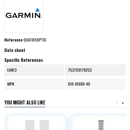
Reference
QUATIX5OPTIC
Data sheet
Specific References
EAN13
753759178253
MPN
010-01688-40
YOU MIGHT ALSO LIKE
<
>