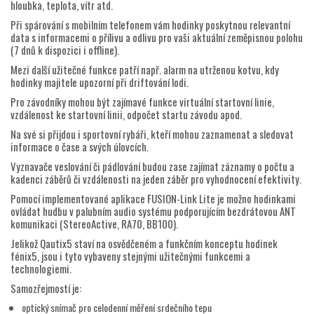
hloubka, teplota, vítr atd.
Při spárování s mobilním telefonem vám hodinky poskytnou relevantní
data s informacemi o přílivu a odlivu pro vaši aktuální zeměpisnou polohu
(7 dnů k dispozici i offline).
Mezi další užitečné funkce patří např. alarm na utrženou kotvu, kdy
hodinky majitele upozorní při driftování lodi.
Pro závodníky mohou být zajímavé funkce virtuální startovní linie,
vzdálenost ke startovní linii, odpočet startu závodu apod.
Na své si přijdou i sportovní rybáři, kteří mohou zaznamenat a sledovat
informace o čase a svých úlovcích.
Vyznavače veslování či pádlování budou zase zajímat záznamy o počtu a
kadenci záběrů či vzdálenosti na jeden záběr pro vyhodnocení efektivity.
Pomocí implementované aplikace FUSION-Link Lite je možno hodinkami
ovládat hudbu v palubním audio systému podporujícím bezdrátovou ANT
komunikaci (StereoActive, RA70, BB100).
Jelikož Qautix5 staví na osvědčeném a funkčním konceptu hodinek
fénix5, jsou i tyto vybaveny stejnými užitečnými funkcemi a
technologiemi.
Samozřejmostí je:
optický snímač pro celodenní měření srdečního tepu