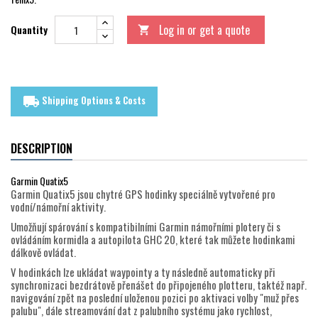
Log in or get a quote
Quantity

Shipping Options & Costs
local_shipping
DESCRIPTION
Garmin Quatix5
Garmin Quatix5 jsou chytré GPS hodinky speciálně vytvořené pro
vodní/námořní aktivity.
Umožňují spárování s kompatibilními Garmin námořními plotery či s
ovládáním kormidla a autopilota GHC 20, které tak můžete hodinkami
dálkově ovládat.
V hodinkách lze ukládat waypointy a ty následně automaticky při
synchronizaci bezdrátově přenášet do připojeného plotteru, taktéž např.
navigování zpět na poslední uloženou pozici po aktivaci volby "muž přes
palubu", dále streamování dat z palubního systému jako rychlost,