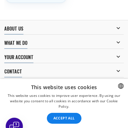

ABOUT US

WHAT WE DO

YOUR ACCOUNT

CONTACT
NEWSLETTER
This website uses cookies
This website uses cookies to improve user experience. By using our
website you consent to all cookies in accordance with our Cookie
CZECH
Policy.
I agree to
the processing of personal data
.
CZECH
ACCEPT ALL
ENGLISH