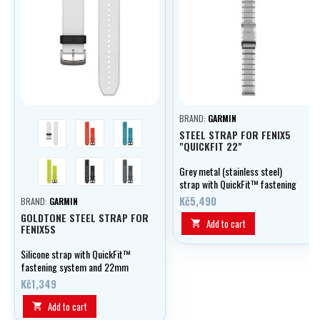
BRAND:
GARMIN
white
red
blue
STEEL STRAP FOR FENIX5
"QUICKFIT 22"
yellow
black
modrošedá
Grey metal (stainless steel)
strap with QuickFit™ fastening
system and 22mm width,
Kč5,490
BRAND:
GARMIN
suitable for fenix5, Quatix5,
GOLDTONE STEEL STRAP FOR
Forerunner 935 and Approach
Add to cart

FENIX5S
S60 watches
Silicone strap with QuickFit™
fastening system and 22mm
width, suitable for fenix5 AND
Kč1,349
Quatix5 watches.
Add to cart
