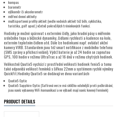
kompas
barometr
výškoměr či akcelerometr
měření denní aktivity
multisportovní profily aktivit (vedle vodních aktivit též běh, cyklistika,
turistika, golf apod.) včetně pokročilých tréninkových funkcí.
Hodinky je možné spárovat s externími čidly, jako hrudní pásy s měřením
srdečního tepu a běžecké dynamiky, čidlami rychlosti a kadence na kolo,
externím teplotním čidlem atd. Dále lze hodinkami např. ovládat akční
kamery VIRB. Standardem jsou též smart notifikace z mobilního telefonu
(SMS zprávy a příchozí volání). Výdrž baterie je až 24 hodin se zapnutou
GPS, 100 hodin v režimu UltraTrac a až 16 dnů v režimu chytrých hodinek.
Velikostně Qautix5 vychází z prostřední velikosti hodinek fenix5 a tomu
také odpovídá velikost řemínků s šířkou 22mm a systémem rychlé výměny
QuickFit.Hodinky Quatix5 se dodávají ve dvou variantách:
Quatix5 Optic
Quatix5 Sapphire Optic (Safírová verze má sklíčko odolnější proti poškrábání,
jsou navíc vybaveny WiFi komunikací a ve výbavě mají navíc kovový řemínek)
PRODUCT DETAILS