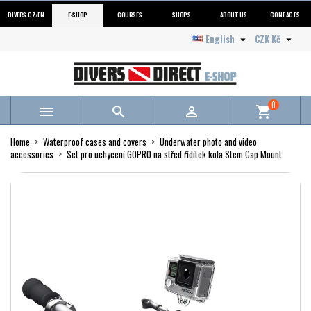
DIVERS.CZ/EN
E-SHOP
COURSES
SHOPS
ABOUT US
CONTACTS
English
CZK Kč


0



shopping_cart
Home
Waterproof cases and covers
Underwater photo and video
accessories
Set pro uchycení GOPRO na střed řídítek kola Stem Cap Mount