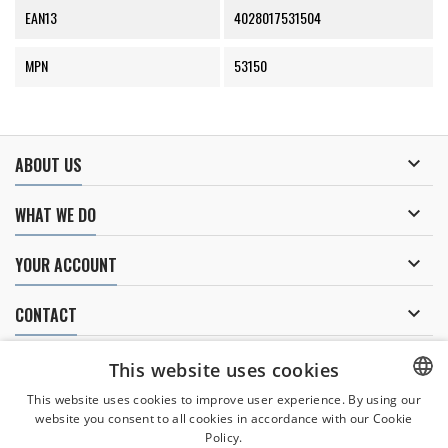
EAN13
4028017531504
MPN
53150

ABOUT US

WHAT WE DO

YOUR ACCOUNT

CONTACT
NEWSLETTER
This website uses cookies
This website uses cookies to improve user experience. By using our
website you consent to all cookies in accordance with our Cookie
CZECH
Policy.
I agree to
the processing of personal data
.