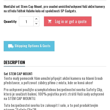
Montážní set Stem Cap Mount, pro snadné umístění/uchycení Vaší akční kamery
na středu řidítek Vašeho kola od společnosti SP Gadgets.
Log in or get a quote
Quantity

Shipping Options & Costs
local_shipping
DESCRIPTION
Set STEM CAP MOUNT:
Tento malý pomocník Vám umožní připojit akční kameru na hlavní šroub
představce, a pořizovat záběry přímo z místa, kde se koná akce!
Pro uchycení použijte uzamykatelnou bezpečnostní svorku Safety Clip,
která je součástí balení, 100% pojistka proti ztrátě Vaší sady uchycené
na STEM CAP MOUNTU.
Tuto bezpečnostní svorku lze zakoupit I solo, a to pod produktovým
názvem “Safety Clip”!!!