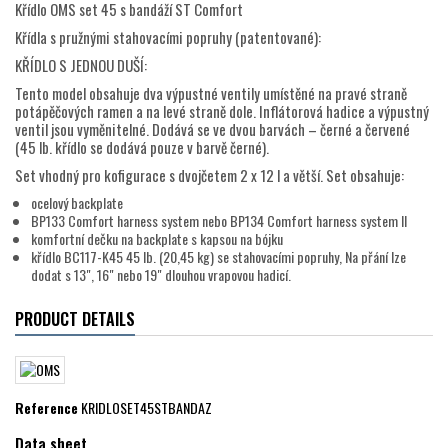
Křídlo OMS set 45 s bandáží ST Comfort
Křídla s pružnými stahovacími popruhy (patentované):
KŘÍDLO S JEDNOU DUŠÍ:
Tento model obsahuje dva výpustné ventily umístěné na pravé straně
potápěčových ramen a na levé straně dole. Inflátorová hadice a výpustný
ventil jsou vyměnitelné. Dodává se ve dvou barvách – černé a červené
(45 lb. křídlo se dodává pouze v barvě černé).
Set vhodný pro kofigurace s dvojčetem 2 x 12 l a větší. Set obsahuje:
ocelový backplate
BP133 Comfort harness system nebo BP134 Comfort harness system II
komfortní dečku na backplate s kapsou na bójku
křídlo BC117-K45 45 lb. (20,45 kg) se stahovacími popruhy, Na přání lze
dodat s 13", 16" nebo 19" dlouhou vrapovou hadicí.
PRODUCT DETAILS
Reference
KRIDLOSET45STBANDAZ
Data sheet