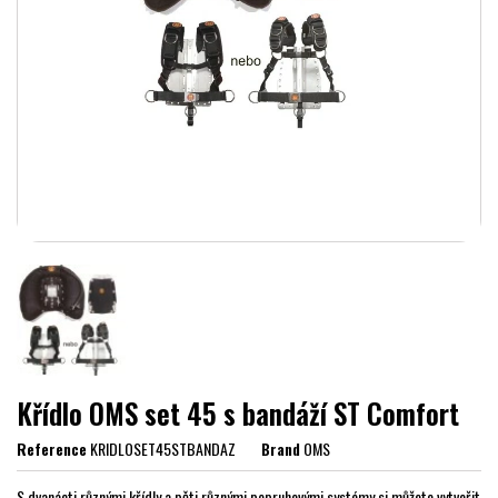
Křídlo OMS set 45 s bandáží ST Comfort
Reference
KRIDLOSET45STBANDAZ
Brand
OMS
S dvanácti různými křídly a pěti různými popruhovými systémy si můžete vytvořit