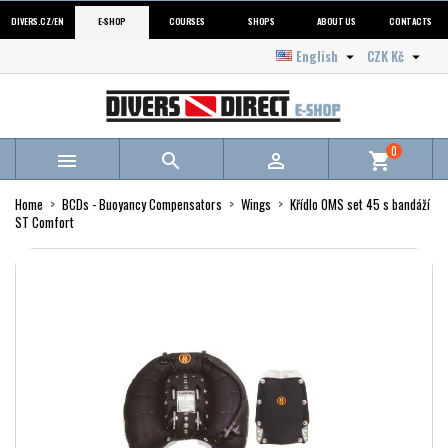
DIVERS.CZ/EN
E-SHOP
COURSES
SHOPS
ABOUT US
CONTACTS
English
CZK Kč


0



shopping_cart
Home
BCDs - Buoyancy Compensators
Wings
Křídlo OMS set 45 s bandáží
ST Comfort