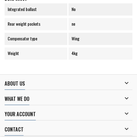
Integrated ballast
No
Rear weight pockets
ne
Compensator type
Wing
Weight
4kg

ABOUT US

WHAT WE DO

YOUR ACCOUNT

CONTACT