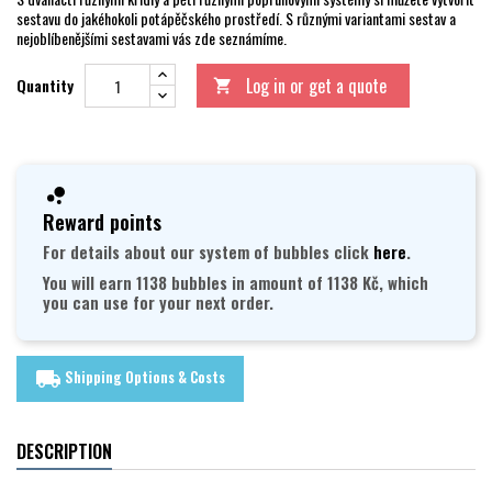
sestavu do jakéhokoli potápěčského prostředí. S různými variantami sestav a
nejoblíbenějšími sestavami vás zde seznámíme.
Log in or get a quote
Quantity

Reward points
For details about our system of bubbles click
here
.
You will earn 1138 bubbles in amount of 1138 Kč, which
you can use for your next order.
Shipping Options & Costs
local_shipping
DESCRIPTION