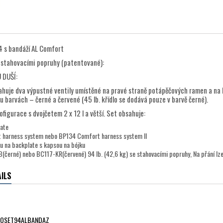
4 s bandáží AL Comfort
i stahovacími popruhy (patentované):
 DUŠÍ:
huje dva výpustné ventily umístěné na pravé straně potápěčových ramen a na le
u barvách – černé a červené (45 lb. křídlo se dodává pouze v barvě černé).
figurace s dvojčetem 2 x 12 l a větší. Set obsahuje:
late
harness system nebo BP134 Comfort harness system II
u na backplate s kapsou na bójku
(černé) nebo BC117-KR(červené) 94 lb. (42,6 kg) se stahovacími popruhy, Na přání lze 
ILS
LOSET94ALBANDAZ