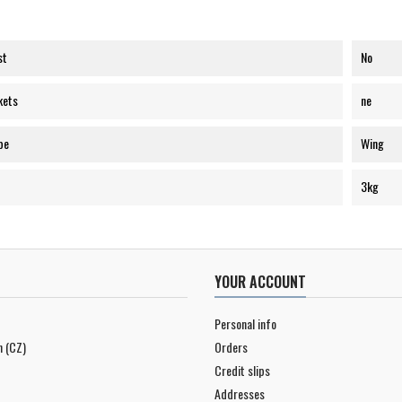
st
No
kets
ne
pe
Wing
3kg
YOUR ACCOUNT
Personal info
n (CZ)
Orders
Credit slips
Addresses