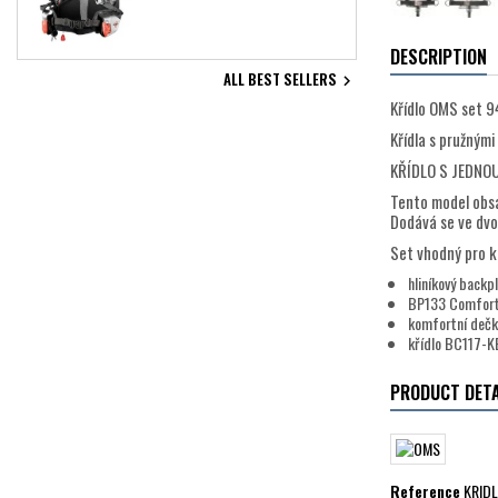
DESCRIPTION
ALL BEST SELLERS

Křídlo OMS set 9
Křídla s pružným
KŘÍDLO S JEDNOU
Tento model obsa
Dodává se ve dvo
Set vhodný pro ko
hliníkový backp
BP133 Comfort 
komfortní dečk
křídlo BC117-KB
PRODUCT DETA
Reference
KRID