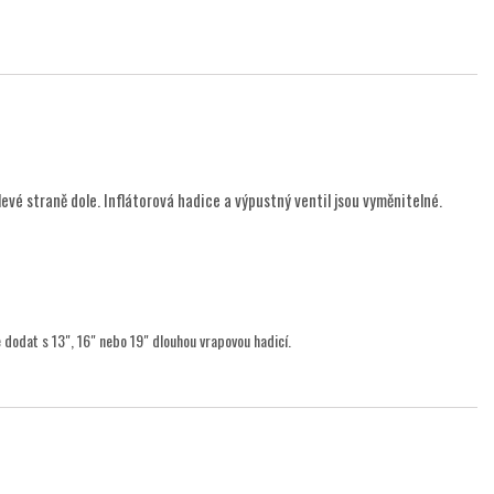
vé straně dole. Inflátorová hadice a výpustný ventil jsou vyměnitelné.
dodat s 13", 16" nebo 19" dlouhou vrapovou hadicí.