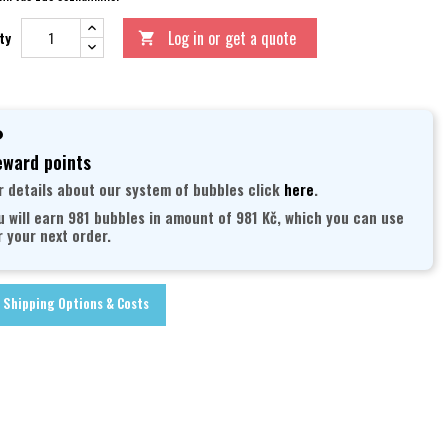
Log in or get a quote
ty

ward points
r details about our system of bubbles click
here
.
u will earn 981 bubbles in amount of 981 Kč, which you can use
r your next order.
Shipping Options & Costs