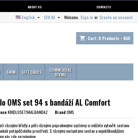
ABOUT US
CONTACTS
English
CZK Kč
Welcome,
Sign in
or
Create an account


Cart:
0
Products - Kč0
shopping_cart
COMMERCIAL
S
SWIM
GIFT CARDS
DIVING
dlo OMS set 94 s bandáží AL Comfort
ence
KRIDLOSET94ALBANDAZ
Brand
OMS
cti různými křídly a pěti různými popruhovými systémy si můžete vytvořit sestavu
hokoli potápěčského prostředí. S různými variantami sestav a nejoblíbenějšími
mi vás zde seznámíme.