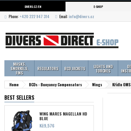
DIVERS.CZ/EN
E-SHOP
Phone:
+420 222 947 314
Email:
info@divers.cz
MASKS,
LIGHTS AND
D
SNORKELS,
REGULATORS
BCD JACKETS
TORCHES
INST
FINS
Home
BCDs - Buoyancy Compensators
Wings
Křídlo OMS
BEST SELLERS
WING MARES MAGELLAN HD
BLUE
Price
Kč9,576