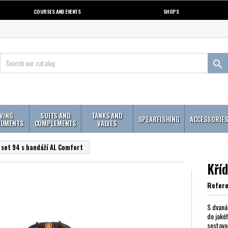
COURSES AND EVENTS
SHOPS

IVING
SUITS AND
TANKS AND
SPEARFISHING
ACCESSORIE
RUMENTS
COMPLEMENTS
VALVES
 set 94 s bandáží AL Comfort
Kří
Refer
S dvaná
do jaké
sestava