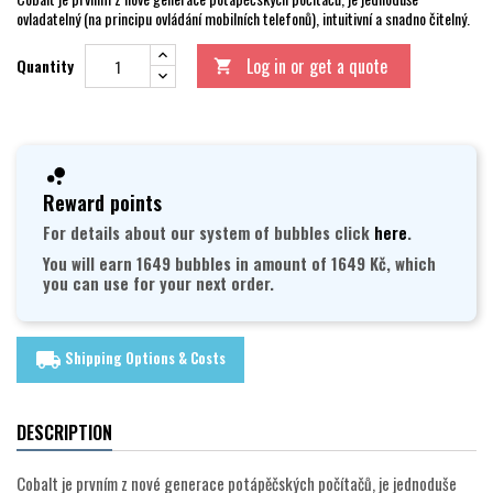
ovladatelný (na principu ovládání mobilních telefonů), intuitivní a snadno čitelný.
Log in or get a quote
Quantity

Reward points
For details about our system of bubbles click
here
.
You will earn 1649 bubbles in amount of 1649 Kč, which
you can use for your next order.
Shipping Options & Costs
local_shipping
DESCRIPTION
Cobalt je prvním z nové generace potápěčských počítačů, je jednoduše