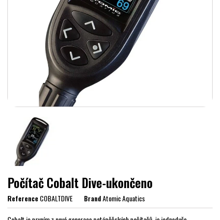
Počítač Cobalt Dive-ukončeno
Reference
COBALTDIVE
Brand
Atomic Aquatics
Cobalt je prvním z nové generace potápěčských počítačů, je jednoduše