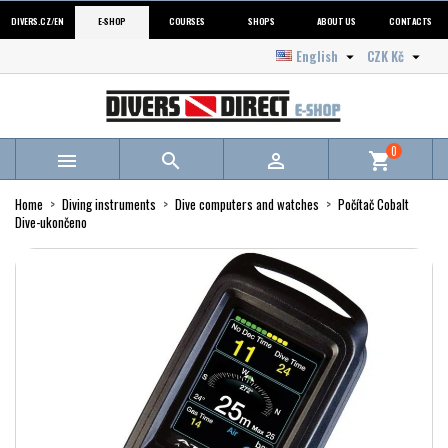
DIVERS.CZ/EN
E-SHOP
COURSES
SHOPS
ABOUT US
CONTACTS
English
CZK Kč


0



shopping_cart
Home
Diving instruments
Dive computers and watches
Počítač Cobalt
Dive-ukončeno