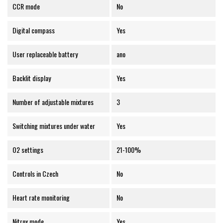
CCR mode
No
Digital compass
Yes
User replaceable battery
ano
Backlit display
Yes
Number of adjustable mixtures
3
Switching mixtures under water
Yes
O2 settings
21-100%
Controls in Czech
No
Heart rate monitoring
No
Nitrox mode
Yes