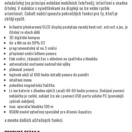
ovladatelný (na principu ovládání mobilních telefonů), intuitivní a snadno
čitelný. V nabídce s vysvětlivkami na displeji se lze velmi rychle
orientovat. Cobalt nabízí spoustu pokročilých funkcí pro ty, kteří je
chtějí využít.
brilantní plnobarevný OLED displej poskytuje vysoký kontrast, ostrost a jas, je
čitelný ze všech úhlů
3D digitální kompas
Air a Nitrox do 99% O2
programovatelný až na 3 směsi
přepínání směsí během ponoru
tlak směsi, zbývající čas s ohledem na spotřebu a hloubku
automatické nastavení nadmořské výšky
plánovač ponorů
logbook uloží až 600 hodin detailů ponoru do paměti
intuitivní menu
pohodlná magnetická tlačítka
Li-ion baterie s dlouhou výdrží zaručí 40-60 hodin provozu. Dobíjení pomocí
nabíječky je rychlé, nabíjet lze ale i pomocí USB portu vašeho PC (pomalejší
způsob nabíjení).
max. operační hloubka 100 m
RGBM model vytvořený speciálně pro Atomic Aquatics
a mnoho dalších užitečných funkcí.