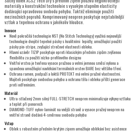
Suchý oblek XCS2 Tech Dry s předním zipem používá nejpokročilejší
materiály a konstrukční technoloie s vysokým stupněm elasticity
dodávající opravdovou svobodu pohybu. Taktéž eliminuje použití
mezinožních popruhů. Komprimovaný neopren poskytuje nejstabilnější
vztlak a tepelnou ochranu v jakékoliv hloubce.
Inovace
Nově pokročilá technologie NST (No Stitch Technology) využívá nejnovější
technologie dvojité tepelné pásky s kvalitními lepidly, umožňující použití
pásky pin-stripe, zvyšující strečové vlastnosti obleku.
Hlavní uzávěr TIZIP poskytuje oproti klasickým předním zipům zvýšenou
flexibilitu za použití nízko-profilového designu
Vnitřní vrstva je tvořena vysoce pružnou a velmi jemnou směsí nylonu a
spandexu umožňující navlékání termálních vrstev BARE bez většího tření.
Ochrana ramen, podpaží a loktů PROTEKT má velmi pružné vlastnostmi.
Majiteli poskytuje svobodou pohybu a ochranu těla i obleku příští generace
proti odřeninám.
Materiál
Ultra-stlačený 2mm silný FULL-STRETCH neopren minimalizuje výkyvy vztlaku
a teplot při ponorech
DIAMOND-TUFF nylon-laminát na vnější straně a vysoce pružný neopren na
vnitřní straně dodává 4-směrnou svobodu pohybu
Vstup
Oblek s robustním předním krytým zipem umožňuje oblékání bez asistence