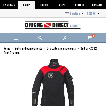
DIVERS.CZ/EN
E-SHOP
COURSES
SHOPS
ABOUT US
CONTACTS
English
CZK Kč


0



shopping_cart
Home
Suits and complements
Dry suits and undersuits
Suit dry XCS2
Tech Dry men