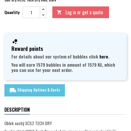
Log in or get a quote
Quantity

Reward points
For details about our system of bubbles click
here
.
You will earn 1579 bubbles in amount of 1579 Kč, which
you can use for your next order.
Shipping Options & Costs
local_shipping
DESCRIPTION
Oblek suchý XCS2 TECH DRY