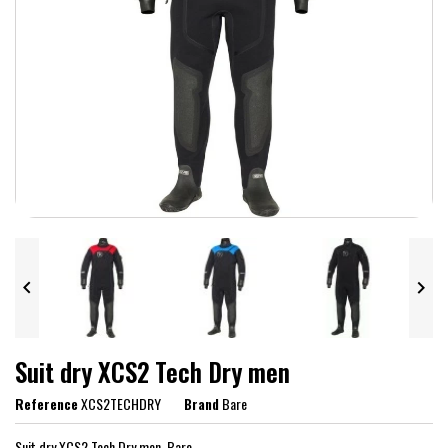


Suit dry XCS2 Tech Dry men
Reference
XCS2TECHDRY
Brand
Bare
Suit dry XCS2 Tech Dry men, Bare