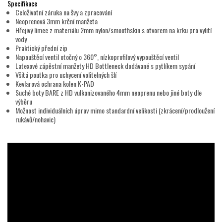
Specifikace
Celoživotní záruka na švy a zpracování
Neoprenová 3mm krční manžeta
Hřejivý límec z materiálu 2mm nylon/smoothskin s otvorem na krku pro vylití
vody
Praktický přední zip
Napouštěcí ventil otočný o 360°, nízkoprofilový vypouštěcí ventil
Latexové zápěstní manžety HD Bottleneck dodávané s pytlíkem sypání
Všitá poutka pro uchycení volitelných šlí
Kevlarová ochrana kolen K-PAD
Suché boty BARE z HD vulkanizovaného 4mm neoprenu nebo jiné boty dle
výběru
Možnost individuálních úprav mimo standardní velikosti (zkrácení/prodloužení
rukávů/nohavic)