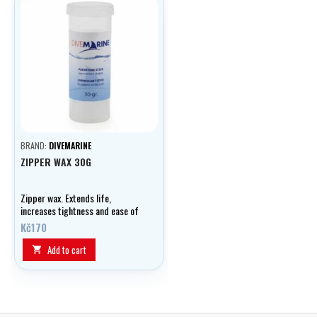
BRAND:
DIVEMARINE
ZIPPER WAX 30G
Zipper wax. Extends life,
increases tightness and ease of
fastening.
Kč170
Add to cart
