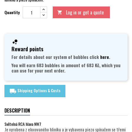
Log in or get a quote
Quantity

Reward points
For details about our system of bubbles click
here
.
You will earn 683 bubbles in amount of 683 Kč, which you
can use for your next order.
Shipping Options & Costs
local_shipping
DESCRIPTION
Světelná RCA hlava NW7
Je vyrobena z eloxovaného hliníku a je vybavena piezo spínačem se třemi