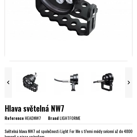


Hlava světelná NW7
Reference
HEADNW7
Brand
LIGHTFORME
Světelná hlava NW7 od společnosti Light For Me s třemi módy svícení až do 4800
lumenů a piezo spínačem.