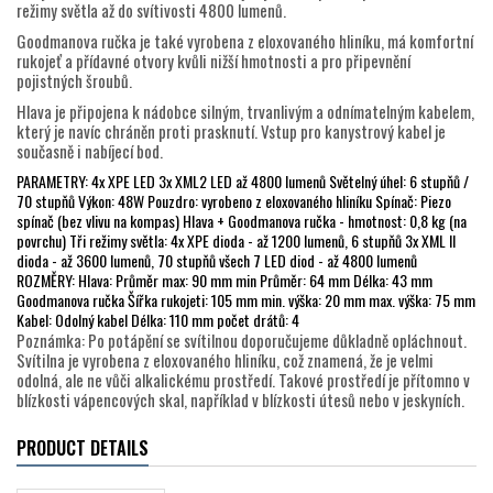
režimy světla až do svítivosti 4800 lumenů.
Goodmanova ručka je také vyrobena z eloxovaného hliníku, má komfortní
rukojeť a přídavné otvory kvůli nižší hmotnosti a pro připevnění
pojistných šroubů.
Hlava je připojena k nádobce silným, trvanlivým a odnímatelným kabelem,
který je navíc chráněn proti prasknutí. Vstup pro kanystrový kabel je
současně i nabíjecí bod.
PARAMETRY: 4x XPE LED 3x XML2 LED až 4800 lumenů Světelný úhel: 6 stupňů /
70 stupňů Výkon: 48W Pouzdro: vyrobeno z eloxovaného hliníku Spínač: Piezo
spínač (bez vlivu na kompas) Hlava + Goodmanova ručka - hmotnost: 0,8 kg (na
povrchu) Tři režimy světla: 4x XPE dioda - až 1200 lumenů, 6 stupňů 3x XML II
dioda - až 3600 lumenů, 70 stupňů všech 7 LED diod - až 4800 lumenů
ROZMĚRY: Hlava: Průměr max: 90 mm min Průměr: 64 mm Délka: 43 mm
Goodmanova ručka Šířka rukojeti: 105 mm min. výška: 20 mm max. výška: 75 mm
Kabel: Odolný kabel Délka: 110 mm počet drátů: 4
Poznámka: Po potápění se svítilnou doporučujeme důkladně opláchnout.
Svítilna je vyrobena z eloxovaného hliníku, což znamená, že je velmi
odolná, ale ne vůči alkalickému prostředí. Takové prostředí je přítomno v
blízkosti vápencových skal, například v blízkosti útesů nebo v jeskyních.
PRODUCT DETAILS