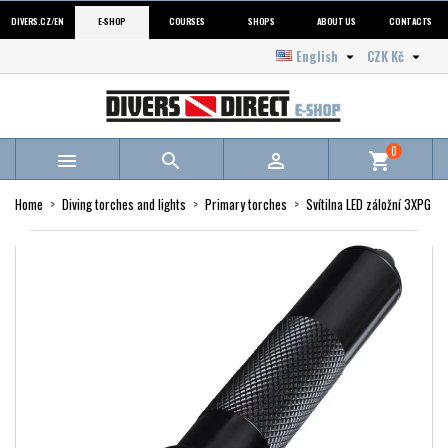
DIVERS.CZ/EN
E-SHOP
COURSES
SHOPS
ABOUT US
CONTACTS
English
CZK Kč


0



shopping_cart
Home
Diving torches and lights
Primary torches
Svítilna LED záložní 3XPG