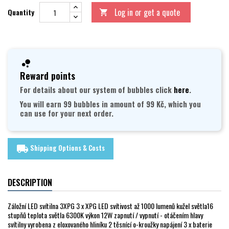
Log in or get a quote
Quantity

Reward points
For details about our system of bubbles click
here
.
You will earn 99 bubbles in amount of 99 Kč, which you
can use for your next order.
Shipping Options & Costs
local_shipping
DESCRIPTION
Záložní LED svítilna 3XPG 3 x XPG LED svítivost až 1000 lumenů kužel světla16
stupňů teplota světla 6300K výkon 12W zapnutí / vypnutí - otáčením hlavy
svítilny vyrobena z eloxovaného hliníku 2 těsnící o-kroužky napájení 3 x baterie