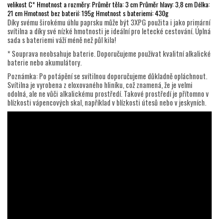
velikost C* Hmotnost a rozměry: Průměr těla: 3 cm Průměr hlavy: 3,8 cm Délka:
21 cm Hmotnost bez baterií: 195g Hmotnost s bateriemi: 430g
Díky svému širokému úhlu paprsku může být 3XPG použita i jako primární
svítilna a díky své nízké hmotnosti je ideální pro letecké cestování. Úplná
sada s bateriemi váží méně než půl kila!
* Souprava neobsahuje baterie. Doporučujeme používat kvalitní alkalické
baterie nebo akumulátory.
Poznámka: Po potápění se svítilnou doporučujeme důkladně opláchnout.
Svítilna je vyrobena z eloxovaného hliníku, což znamená, že je velmi
odolná, ale ne vůči alkalickému prostředí. Takové prostředí je přítomno v
blízkosti vápencových skal, například v blízkosti útesů nebo v jeskyních.