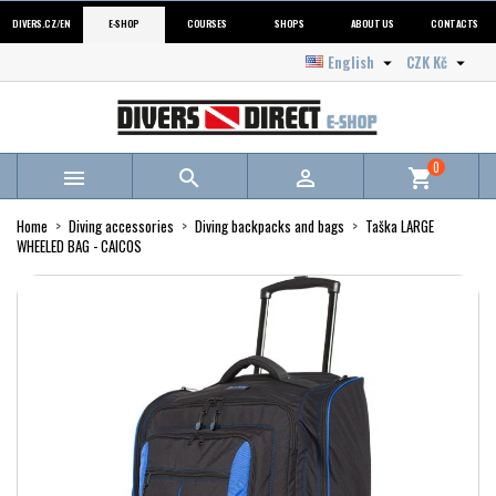
DIVERS.CZ/EN
E-SHOP
COURSES
SHOPS
ABOUT US
CONTACTS
English
CZK Kč


0



shopping_cart
Home
Diving accessories
Diving backpacks and bags
Taška LARGE
WHEELED BAG - CAICOS