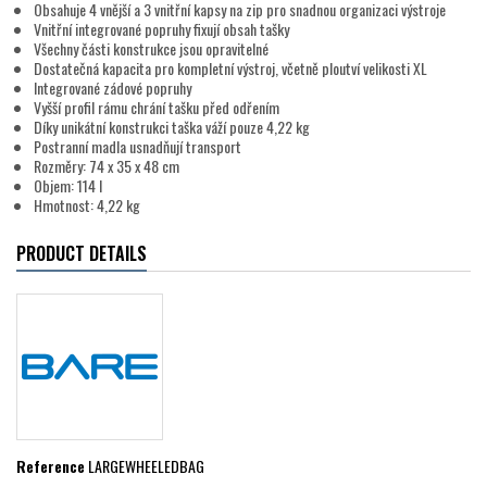
Obsahuje 4 vnější a 3 vnitřní kapsy na zip pro snadnou organizaci výstroje
Vnitřní integrované popruhy fixují obsah tašky
Všechny části konstrukce jsou opravitelné
Dostatečná kapacita pro kompletní výstroj, včetně ploutví velikosti XL
Integrované zádové popruhy
Vyšší profil rámu chrání tašku před odřením
Díky unikátní konstrukci taška váží pouze 4,22 kg
Postranní madla usnadňují transport
Rozměry: 74 x 35 x 48 cm
Objem: 114 l
Hmotnost: 4,22 kg
PRODUCT DETAILS
Reference
LARGEWHEELEDBAG