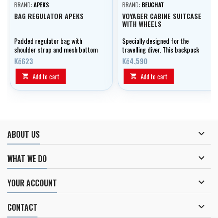
BRAND:
APEKS
BRAND:
BEUCHAT
BAG REGULATOR APEKS
VOYAGER CABINE SUITCASE
WITH WHEELS
Padded regulator bag with
Specially designed for the
shoulder strap and mesh bottom
travelling diver. This backpack
for water drainage. Carrying
belongs to the VOYAGER series.
Kč623
Kč4,590
Case holds two complete
Thanks to its size you can take it
regulators including measuring
as cabin luggage on the plane.
Add to cart
Add to cart


equipment (console gauges).

ABOUT US

WHAT WE DO

YOUR ACCOUNT

CONTACT