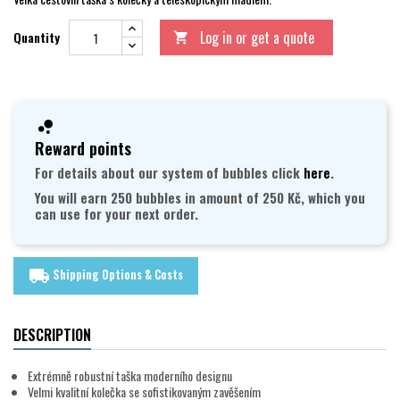
Log in or get a quote
Quantity

Reward points
For details about our system of bubbles click
here
.
You will earn 250 bubbles in amount of 250 Kč, which you
can use for your next order.
Shipping Options & Costs
local_shipping
DESCRIPTION
Extrémně robustní taška moderního designu
Velmi kvalitní kolečka se sofistikovaným zavěšením