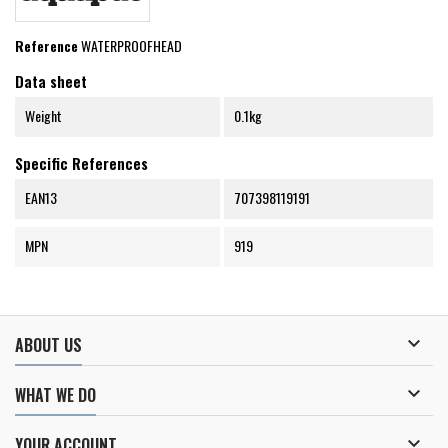
Reference
WATERPROOFHEAD
Data sheet
Weight
0.1kg
Specific References
EAN13
707398119191
MPN
919

ABOUT US

WHAT WE DO

YOUR ACCOUNT