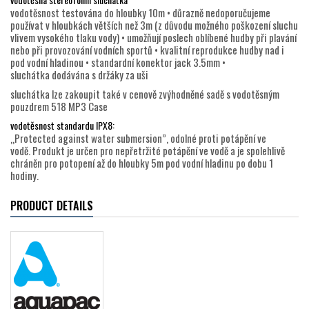
vodotěsnost testována do hloubky 10m • důrazně nedoporučujeme
používat v hloubkách větších než 3m (z důvodu možného poškození sluchu
vlivem vysokého tlaku vody) • umožňují poslech oblíbené hudby při plavání
nebo při provozování vodních sportů • kvalitní reprodukce hudby nad i
pod vodní hladinou • standardní konektor jack 3.5mm •
sluchátka dodávána s držáky za uši
sluchátka lze zakoupit také v cenově zvýhodněné sadě s vodotěsným
pouzdrem 518 MP3 Case
vodotěsnost standardu IPX8:
„Protected against water submersion”, odolné proti potápění ve
vodě. Produkt je určen pro nepřetržité potápění ve vodě a je spolehlivě
chráněn pro potopení až do hloubky 5m pod vodní hladinu po dobu 1
hodiny.
PRODUCT DETAILS