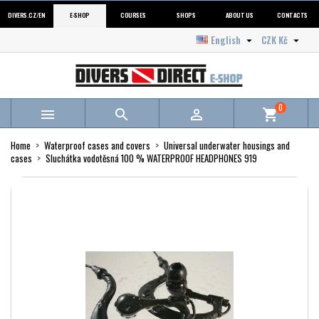
DIVERS.CZ/EN
E-SHOP
COURSES
SHOPS
ABOUT US
CONTACTS
English
CZK Kč


0



shopping_cart
Home
Waterproof cases and covers
Universal underwater housings and
cases
Sluchátka vodotěsná 100 % WATERPROOF HEADPHONES 919