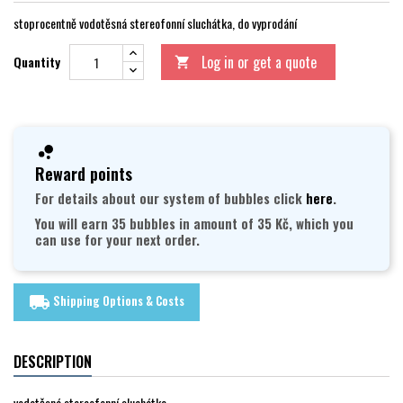
stoprocentně vodotěsná stereofonní sluchátka, do vyprodání
Log in or get a quote
Quantity

Reward points
For details about our system of bubbles click
here
.
You will earn 35 bubbles in amount of 35 Kč, which you
can use for your next order.
Shipping Options & Costs
local_shipping
DESCRIPTION
vodotěsná stereofonní sluchátka