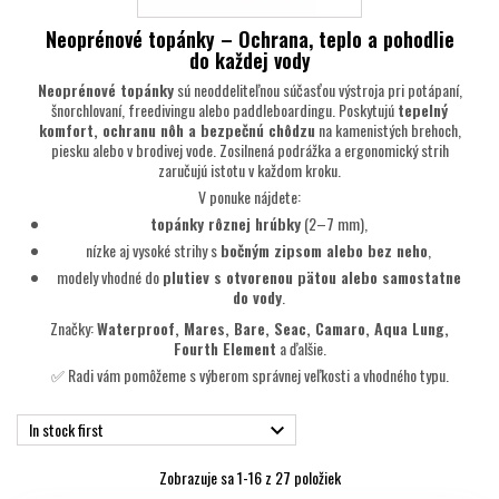
Neoprénové topánky – Ochrana, teplo a pohodlie
do každej vody
Neoprénové topánky
sú neoddeliteľnou súčasťou výstroja pri potápaní,
šnorchlovaní, freedivingu alebo paddleboardingu. Poskytujú
tepelný
komfort, ochranu nôh a bezpečnú chôdzu
na kamenistých brehoch,
piesku alebo v brodivej vode. Zosilnená podrážka a ergonomický strih
zaručujú istotu v každom kroku.
V ponuke nájdete:
topánky rôznej hrúbky
(2–7 mm),
nízke aj vysoké strihy s
bočným zipsom alebo bez neho
,
modely vhodné do
plutiev s otvorenou pätou alebo samostatne
do vody
.
Značky:
Waterproof, Mares, Bare, Seac, Camaro, Aqua Lung,
Fourth Element
a ďalšie.
✅ Radi vám pomôžeme s výberom správnej veľkosti a vhodného typu.
In stock first

Zobrazuje sa 1-16 z 27 položiek