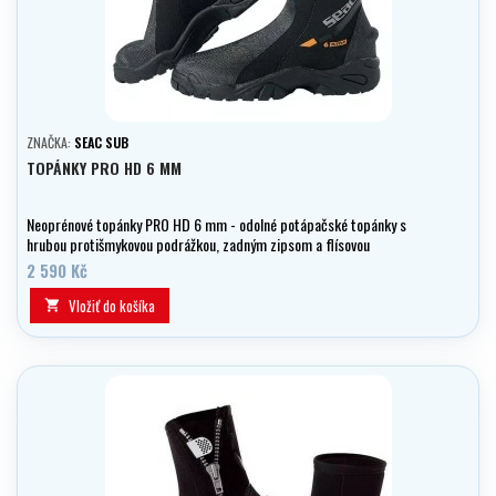
ZNAČKA:
SEAC SUB
TOPÁNKY PRO HD 6 MM
Neoprénové topánky PRO HD 6 mm - odolné potápačské topánky s
hrubou protišmykovou podrážkou, zadným zipsom a flísovou
podšívkou. Ideálne do studenej vody a do mokrých oblekov.
2 590 Kč
Vložiť do košíka
