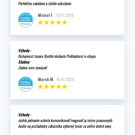
Perfektne zabalené a rýchle odoslanie
Michal F.
28.07.2026
Výhody:
Dotupnost tovaru Rychle dodanie Prehladnost e-shopu
Slabiny:
Ziadnu som nenasiel
Marek M.
14.05.2026
Výhody:
rýchle jednanie ochota komunikovať/reagovať aj mimo pracovných
hodín na požiadavky zákazníka výborný tovar za veľmi dobré ceny