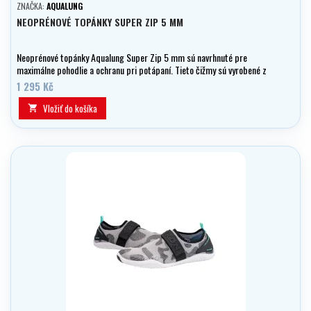
ZNAČKA:
AQUALUNG
NEOPRÉNOVÉ TOPÁNKY SUPER ZIP 5 MM
Neoprénové topánky Aqualung Super Zip 5 mm sú navrhnuté pre
maximálne pohodlie a ochranu pri potápaní. Tieto čižmy sú vyrobené z
5 mm hrubého neoprénu, ktorý poskytuje vynikajúcu tepelnú izoláciu a
1 295 Kč
zároveň zaručuje pohodlné nosenie.
Vložiť do košíka
