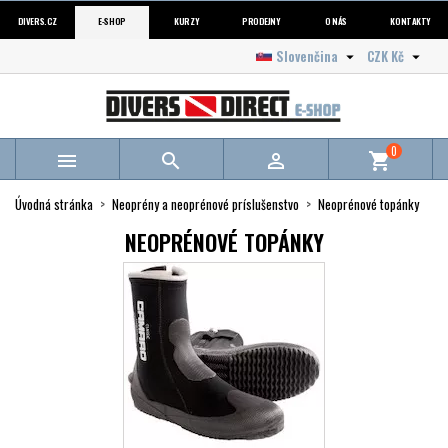
DIVERS.CZ
E-SHOP
KURZY
PRODEJNY
O NÁS
KONTAKTY
Slovenčina
CZK Kč


0



shopping_cart
Úvodná stránka
Neoprény a neoprénové príslušenstvo
Neoprénové topánky
NEOPRÉNOVÉ TOPÁNKY