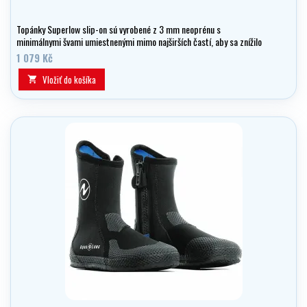
Topánky Superlow slip-on sú vyrobené z 3 mm neoprénu s
minimálnymi švami umiestnenými mimo najširších častí, aby sa znížilo
vnútorné trenie.
1 079 Kč
Vložiť do košíka
