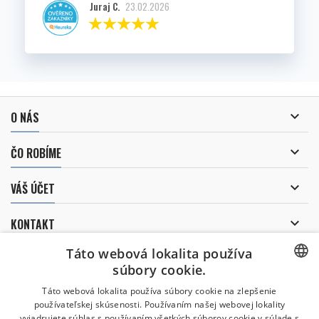
Juraj C.
23.02.2026

O NÁS

ČO ROBÍME

VÁŠ ÚČET

KONTAKT
Táto webová lokalita používa
ZASIELANIE NOVINIEK
súbory cookie.
CZECH
Táto webová lokalita používa súbory cookie na zlepšenie
používateľskej skúsenosti. Používaním našej webovej lokality
CZECH
Súhlasím so spracovaním
svojich osobných údajov.
vyjadrujete súhlas s používaním všetkých súborov cookie v súlade s