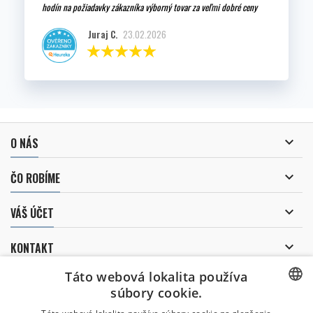
hodín na požiadavky zákazníka výborný tovar za veľmi dobré ceny
Juraj C.
23.02.2026

O NÁS

ČO ROBÍME

VÁŠ ÚČET

KONTAKT
Táto webová lokalita používa
ZASIELANIE NOVINIEK
súbory cookie.
CZECH