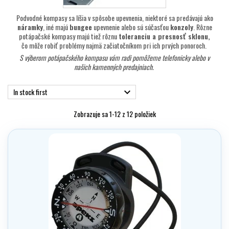
Podvodné kompasy sa líšia v spôsobe upevnenia, niektoré sa predávajú ako
náramky
, iné majú
bungee
upevnenie alebo sú súčasťou
konzoly
. Rôzne
potápačské kompasy majú tiež rôznu
toleranciu a presnosť sklonu,
čo môže robiť problémy najmä začiatočníkom pri ich prvých ponoroch.
S výberom potápačského kompasu vám radi pomôžeme telefonicky alebo v
našich kamenných predajniach.
In stock first

Zobrazuje sa 1-12 z 12 položiek