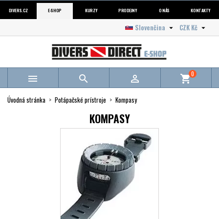
DIVERS.CZ
E-SHOP
KURZY
PRODEJNY
O NÁS
KONTAKTY
Slovenčina
CZK Kč


0



shopping_cart
Úvodná stránka
Potápačské prístroje
Kompasy
KOMPASY