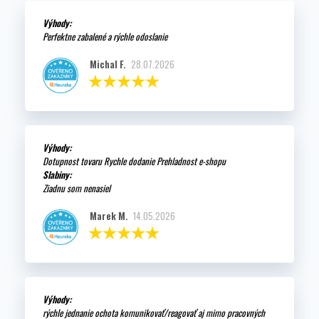
Výhody:
Perfektne zabalené a rýchle odoslanie
Michal F.
28.07.2026
Výhody:
Dotupnost tovaru Rychle dodanie Prehladnost e-shopu
Slabiny:
Ziadnu som nenasiel
Marek M.
14.05.2026
Výhody:
rýchle jednanie ochota komunikovať/reagovať aj mimo pracovných