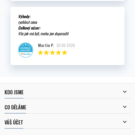
Výhody:
rychlost cena
Celkový názor:
Vše jak má být, mohu jen doporučit
Martin P.
30.06.2026

KDO JSME

CO DĚLÁME

VÁŠ ÚČET