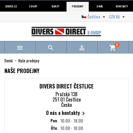
DIVERS.CZ
E-SHOP
KURZY
PRODEJNY
O NÁS
KONTAKTY
Čeština
CZK Kč


0



shopping_cart
Domů
Naše prodejny
NAŠE PRODEJNY
DIVERS DIRECT ČESTLICE
Pražská 138
251 01 Čestlice
Česko
O nás a kontakty

Pon.
10.00 - 18.00
Úte.
10.00 - 18.00