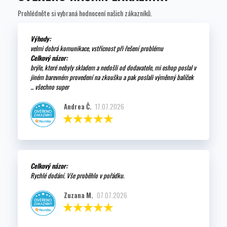
Prohlédněte si vybraná hodnocení našich zákazníků.
Výhody:
velmi dobrá komunikace, vstřícnost při řešení problému
Celkový názor:
brýle, které nebyly skladem a nedošli od dodavatele, mi eshop poslal v
jiném barevném provedení na zkoušku a pak poslali výměnný balíček
... všechno super
Andrea Č.
17.07.2026
Celkový názor:
Rychlé dodání. Vše proběhlo v pořádku.
Zuzana M.
07.07.2026