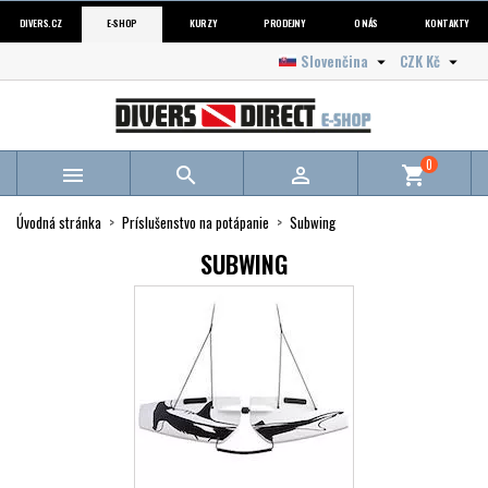
DIVERS.CZ
E-SHOP
KURZY
PRODEJNY
O NÁS
KONTAKTY
Slovenčina
CZK Kč


0



shopping_cart
Úvodná stránka
Príslušenstvo na potápanie
Subwing
SUBWING