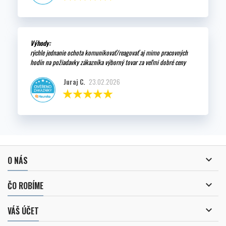
Výhody:
rýchle jednanie ochota komunikovať/reagovať aj mimo pracovných
hodín na požiadavky zákazníka výborný tovar za veľmi dobré ceny
Juraj C.
23.02.2026

O NÁS

ČO ROBÍME

VÁŠ ÚČET