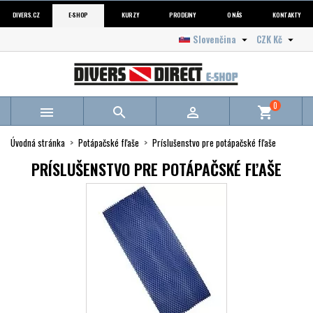
DIVERS.CZ
E-SHOP
KURZY
PRODEJNY
O NÁS
KONTAKTY
Slovenčina
CZK Kč


0



shopping_cart
Úvodná stránka
Potápačské fľaše
Príslušenstvo pre potápačské fľaše
PRÍSLUŠENSTVO PRE POTÁPAČSKÉ FĽAŠE