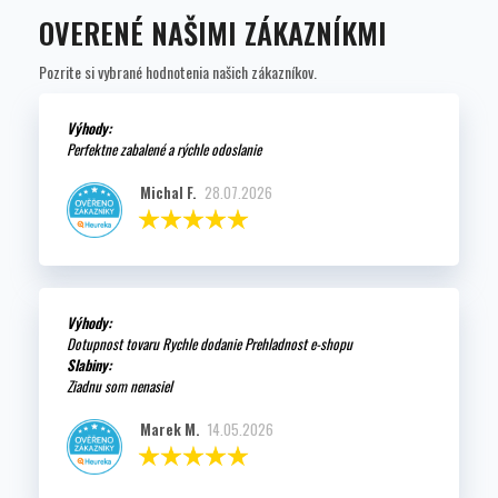
OVERENÉ NAŠIMI ZÁKAZNÍKMI
Pozrite si vybrané hodnotenia našich zákazníkov.
Výhody:
Perfektne zabalené a rýchle odoslanie
Michal F.
28.07.2026
Výhody:
Dotupnost tovaru Rychle dodanie Prehladnost e-shopu
Slabiny:
Ziadnu som nenasiel
Marek M.
14.05.2026