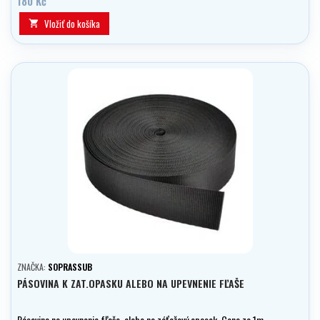
180 Kč
Vložiť do košíka

ZNAČKA:
SOPRASSUB
PÁSOVINA K ZAT.OPASKU ALEBO NA UPEVNENIE FĽAŠE
Pásovina na upevnenie fľaše, alebo na záťažový opasok. Cena za 1m.