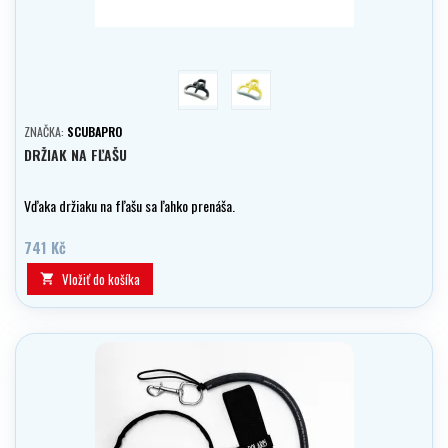
černé
žluté
ZNAČKA:
SCUBAPRO
DRŽIAK NA FĽAŠU
Vďaka držiaku na fľašu sa ľahko prenáša.
741 Kč
Vložiť do košíka
