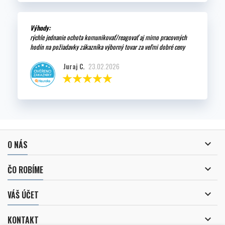
Výhody:
rýchle jednanie ochota komunikovať/reagovať aj mimo pracovných
hodín na požiadavky zákazníka výborný tovar za veľmi dobré ceny
Juraj C.
23.02.2026

O NÁS

ČO ROBÍME

VÁŠ ÚČET

KONTAKT