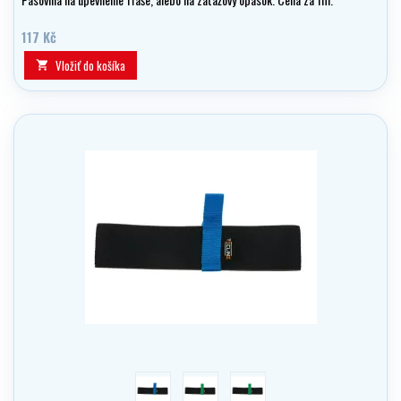
117 Kč
Vložiť do košíka

modrá
zelená
oranžová