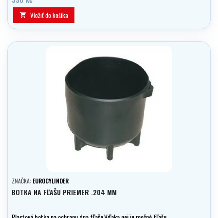
Vložiť do košíka

ZNAČKA:
EUROCYLINDER
BOTKA NA FĽAŠU PRIEMER .204 MM
Plastová botka na ochranu dna fľaše.Vďaka nej je možné fľašu