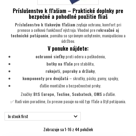
Príslušenstvo k fľašiam – Praktické doplnky pre
bezpečné a pohodlné použitie fliaš
Príslušenstvo k tlakovým fľašiam
zvyšuje ochranu, komfort pri
prenose a celkovú funkčnosť výstroja. Vhodné pre
rekreačné aj
technické potápanie
, pomáha so správnym uchytením, manipuláciou a
údržbou.
V ponuke nájdete:
ochranné sieťky
proti oderu a poškodeniu,
botky na fľaše
pre stabilitu,
rukojeti, popruhy a držiaky
,
komponenty pre dvojčatá
– skrutky, pásky, gumy, spojky,
ďalšie montážne a bezpečnostné prvky.
Značky:
BtS Europe, Tecline, Scubatech, OMS
a ďalšie.
✅ Radi vám poradíme, čo presne pasuje na váš typ fľaše a štýl potápania.
In stock first

Zobrazuje sa 1-16 z 44 položiek