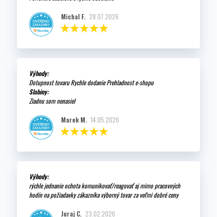
Michal F.
28.07.2026
Výhody:
Dotupnost tovaru Rychle dodanie Prehladnost e-shopu
Slabiny:
Ziadnu som nenasiel
Marek M.
14.05.2026
Výhody:
rýchle jednanie ochota komunikovať/reagovať aj mimo pracovných
hodín na požiadavky zákazníka výborný tovar za veľmi dobré ceny
Juraj C.
23.02.2026