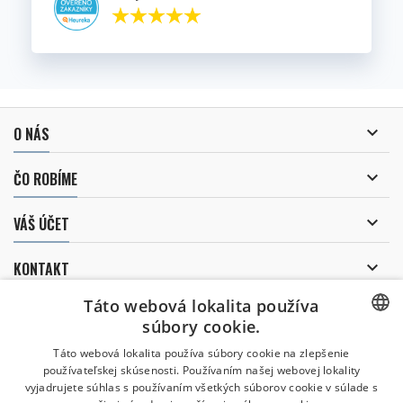

O NÁS

ČO ROBÍME

VÁŠ ÚČET

KONTAKT
Táto webová lokalita používa
ZASIELANIE NOVINIEK
súbory cookie.
CZECH
Táto webová lokalita používa súbory cookie na zlepšenie
používateľskej skúsenosti. Používaním našej webovej lokality
CZECH
Súhlasím so spracovaním
svojich osobných údajov.
vyjadrujete súhlas s používaním všetkých súborov cookie v súlade s