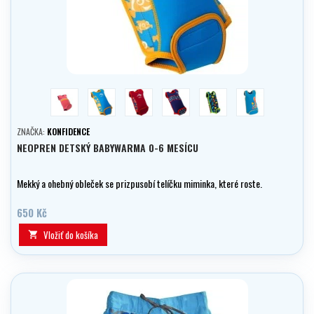
ružová
clownfish
jahoda
polka dot
seafriends
ottomishell
ZNAČKA:
KONFIDENCE
NEOPREN DETSKÝ BABYWARMA 0-6 MESÍCU
Mekký a ohebný obleček se prizpusobí telíčku miminka, které roste.
650 Kč
Vložiť do košíka
