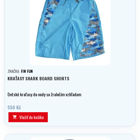
ZNAČKA:
FIN FUN
KRAŤASY SHARK BOARD SHORTS
Detské kraťasy do vody so žraločím vzhľadom
550 Kč
Vložiť do košíka
