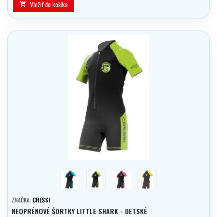
Vložiť do košíka

modrá
zelená
ružová
žlutá
ZNAČKA:
CRESSI
NEOPRÉNOVÉ ŠORTKY LITTLE SHARK - DETSKÉ