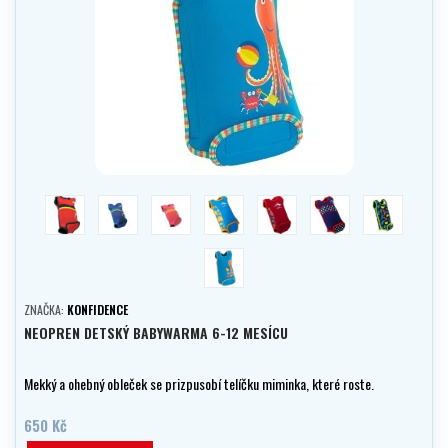
červená
modrá
ružová
clownfish
jahoda
polka dot
seafriends
ottomishell
ZNAČKA:
KONFIDENCE
NEOPREN DETSKÝ BABYWARMA 6-12 MESÍCU
Mekký a ohebný obleček se prizpusobí telíčku miminka, které roste.
650 Kč