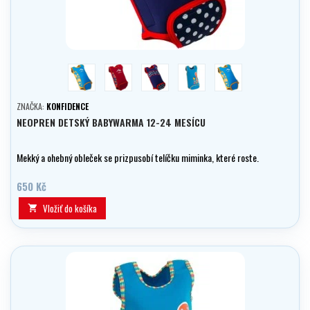
clownfish
jahoda
polka dot
ottomishell
seafriends
ZNAČKA:
KONFIDENCE
NEOPREN DETSKÝ BABYWARMA 12-24 MESÍCU
Mekký a ohebný obleček se prizpusobí telíčku miminka, které roste.
650 Kč
Vložiť do košíka
