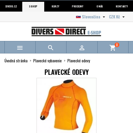
DIVERS.CZ
E-SHOP
KURZY
PRODEJNY
O NÁS
KONTAKTY
Slovenčina
CZK Kč


0



shopping_cart
Úvodná stránka
Plavecké vybavenie
Plavecké odevy
PLAVECKÉ ODEVY