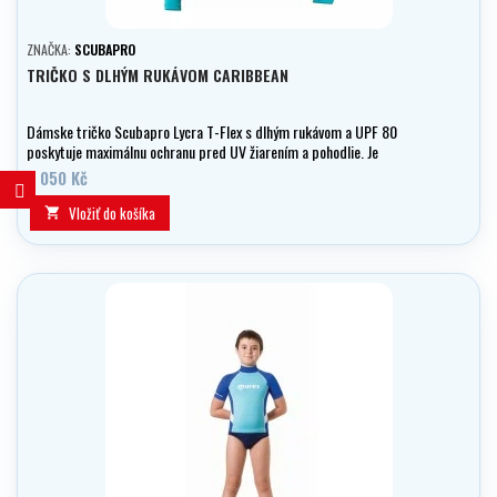
ZNAČKA:
SCUBAPRO
TRIČKO S DLHÝM RUKÁVOM CARIBBEAN
Dámske tričko Scubapro Lycra T-Flex s dlhým rukávom a UPF 80
poskytuje maximálnu ochranu pred UV žiarením a pohodlie. Je
vyrobené z mäkkého nylonu a elastického spandexu, ideálne na
2 050 Kč
potápanie, šnorchlovanie a iné vodné aktivity.
Vložiť do košíka
