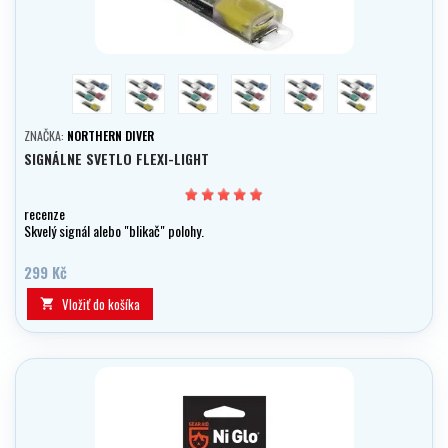
červená
modrá
zelená
bílá
žlutá
multicolor
ZNAČKA:
NORTHERN DIVER
SIGNÁLNE SVETLO FLEXI-LIGHT
recenze
Skvelý signál alebo "blikač" polohy.
299 Kč
Vložiť do košíka
