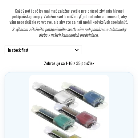
Každý potápač by mal mať záložné svetlo pre prípad zlyhania hlavnej
potápačskej lampy. Záložné svetlo môže byť jednoduché a prenosné, aby
vám neprekážalo vo výbave, ale aby ste sa naň mohli kedykoľvek spoľahnúť.
S výberom záložného potápačského svetla vám radi pomôžeme
telefonicky
alebo v našich kamenných predajniach.
In stock first

Zobrazuje sa 1-16 z 35 položiek