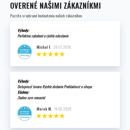
OVERENÉ NAŠIMI ZÁKAZNÍKMI
Pozrite si vybrané hodnotenia našich zákazníkov.
Výhody:
Perfektne zabalené a rýchle odoslanie
Michal F.
28.07.2026
Výhody:
Dotupnost tovaru Rychle dodanie Prehladnost e-shopu
Slabiny:
Ziadnu som nenasiel
Marek M.
14.05.2026