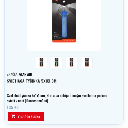
modrá
zelená
ružová
oranžová
ZNAČKA:
GEAR AID
SVIETIACA TYČINKA 5X1X1 CM
Svetelná tyčinka 5x1x1 cm, ktorá sa nabíja denným svetlom a potom
svieti v noci (fluorescenčná).
135 Kč
Vložiť do košíka
