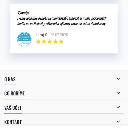
Výhody:
rýchle jednanie ochota komunikovať/reagovať aj mimo pracovných
hodín na požiadavky zákazníka výborný tovar za veľmi dobré ceny
Juraj C.
23.02.2026

O NÁS

ČO ROBÍME

VÁŠ ÚČET

KONTAKT