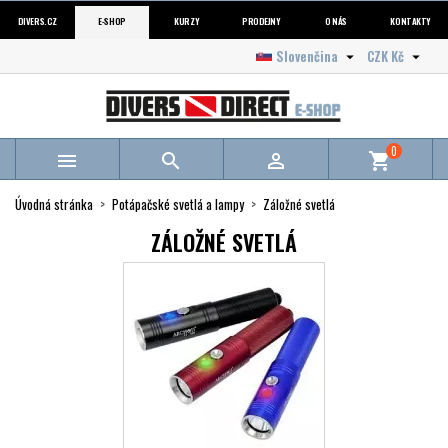
DIVERS.CZ
E-SHOP
KURZY
PRODEJNY
O NÁS
KONTAKTY
Slovenčina
CZK Kč


0



shopping_cart
Úvodná stránka
Potápačské svetlá a lampy
Záložné svetlá
ZÁLOŽNÉ SVETLÁ