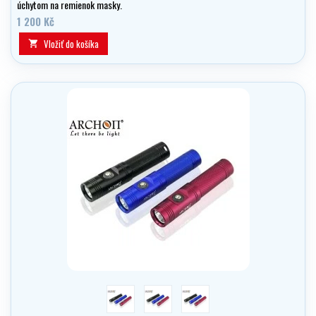
úchytom na remienok masky.
1 200 Kč
Vložiť do košíka

modrá
ružová
černá